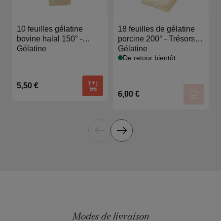
10 feuilles gélatine
18 feuilles de gélatine
bovine halal 150° -
porcine 200° - Trésors
Trésors de Chefs
Gélatine
de Chefs
Gélatine
De retour bientôt
5,50 €
Ajouter au panier
6,00 €
Ajouter
Modes de livraison