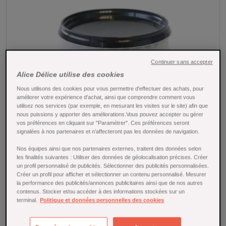
Continuer sans accepter
Alice Délice utilise des cookies
Nous utilisons des cookies pour vous permettre d'effectuer des achats, pour
améliorer votre expérience d'achat, ainsi que comprendre comment vous
utilisez nos services (par exemple, en mesurant les visites sur le site) afin que
nous puissions y apporter des améliorations.Vous pouvez accepter ou gérer
vos préférences en cliquant sur "Paramétrer". Ces préférences seront
signalées à nos partenaires et n’affecteront pas les données de navigation.
Tap to expand
Nos équipes ainsi que nos partenaires externes, traitent des données selon
les finalités suivantes : Utiliser des données de géolocalisation précises. Créer
un profil personnalisé de publicités. Sélectionner des publicités personnalisées.
Sucre inverti 250 gr - Trésors de Chefs
Créer un profil pour afficher et sélectionner un contenu personnalisé. Mesurer
la performance des publicités/annonces publicitaires ainsi que de nos autres
Référence : 18619
contenus. Stocker et/ou accéder à des informations stockées sur un
terminal.
Politique et données personnelles des cookies
Avec le pouvoir sucrant le plus élevé, optez pour le sucre
inverti par Trésors de chefs. Cette solution liquide obtenue