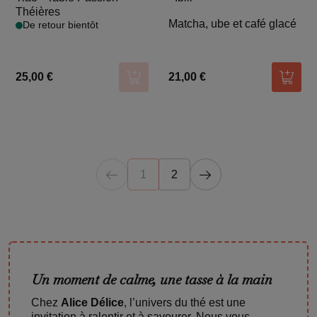
Théières
Matcha, ube et café glacé
De retour bientôt
25,00 €
21,00 €
Ajouter au panier
Ajoute
1
2
Un moment de calme, une tasse à la main
Chez
Alice Délice
, l’univers du thé est une
invitation à ralentir et à savourer. Nous vous