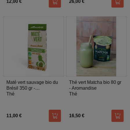
12,00 €
26,00 €
Ajouter au panier
Ajoute
Maté vert sauvage bio du
Thé vert Matcha bio 80 gr
Brésil 350 gr -
- Aromandise
Aromandise
Thé
Thé
11,00 €
16,50 €
Ajouter au panier
Ajoute