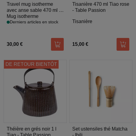
Travel mug isotherme
Tisanière 470 ml Tiao rose
avec anse sable 470 ml -
- Table Passion
Qwetch
Mug isotherme
Tisanière
Derniers articles en stock
30,00 €
15,00 €
Ajouter au panier
Ajoute
DE RETOUR BIENTÔT
Théière en grés noir 1 l
Set ustensiles thé Matcha
Tiao - Table Passion
- Ibili