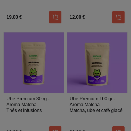
19,00 €
12,00 €
Ajouter au panier
Ajoute
Ube Premium 30 rg -
Ube Premium 100 gr -
Aroma Matcha
Aroma Matcha
Thés et infusions
Matcha, ube et café glacé