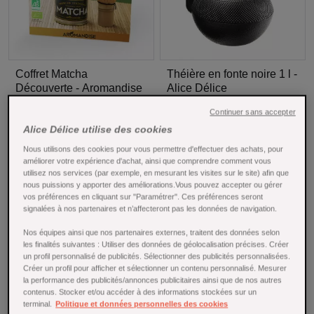
Coffret Matcha
Théière en fonte noire 1 l -
Découverte - Aromandise
Alice Délice
Coffret thé
Théières
Continuer sans accepter
Alice Délice utilise des cookies
Nous utilisons des cookies pour vous permettre d'effectuer des achats, pour
35,00 €
30,00 €
Ajouter au panier
Ajoute
améliorer votre expérience d'achat, ainsi que comprendre comment vous
utilisez nos services (par exemple, en mesurant les visites sur le site) afin que
nous puissions y apporter des améliorations.Vous pouvez accepter ou gérer
vos préférences en cliquant sur "Paramétrer". Ces préférences seront
signalées à nos partenaires et n’affecteront pas les données de navigation.
Nos équipes ainsi que nos partenaires externes, traitent des données selon
les finalités suivantes : Utiliser des données de géolocalisation précises. Créer
un profil personnalisé de publicités. Sélectionner des publicités personnalisées.
Créer un profil pour afficher et sélectionner un contenu personnalisé. Mesurer
la performance des publicités/annonces publicitaires ainsi que de nos autres
contenus. Stocker et/ou accéder à des informations stockées sur un
terminal.
Politique et données personnelles des cookies