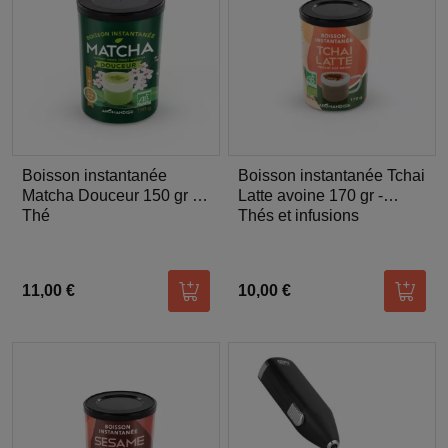
Boisson instantanée
Boisson instantanée Tchai
Matcha Douceur 150 gr -
Latte avoine 170 gr -
Aromandise
Thé
Aromandise
Thés et infusions
11,00 €
10,00 €
Ajouter au panier
Ajoute