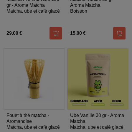
gr - Aroma Matcha
Aroma Matcha
Matcha, ube et café glacé
Boisson
29,00 €
15,00 €
Ajouter au panier
Ajoute
Fouet à thé matcha -
Ube Vanille 30 gr - Aroma
Aromandise
Matcha
Matcha, ube et café glacé
Matcha, ube et café glacé