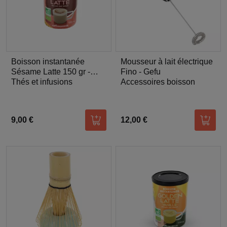
Boisson instantanée
Mousseur à lait électrique
Sésame Latte 150 gr -
Fino - Gefu
Aromandise
Thés et infusions
Accessoires boisson
9,00 €
12,00 €
Ajouter au panier
Ajoute