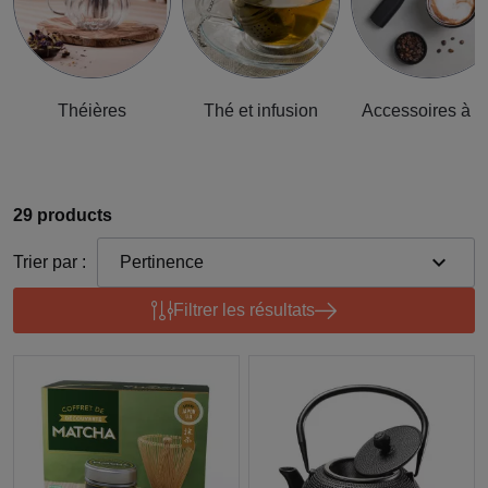
Théières
Thé et infusion
Accessoires à t
29 products
expand_more
Trier par :
Pertinence
Filtrer les résultats