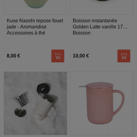
Kuse Naoshi repose fouet
Boisson instantanée
jade - Aromandise
Golden Latte vanille 170
Accessoires à thé
gr - Aromandise
Boisson
8,00 €
10,00 €
Ajouter au panier
Ajoute