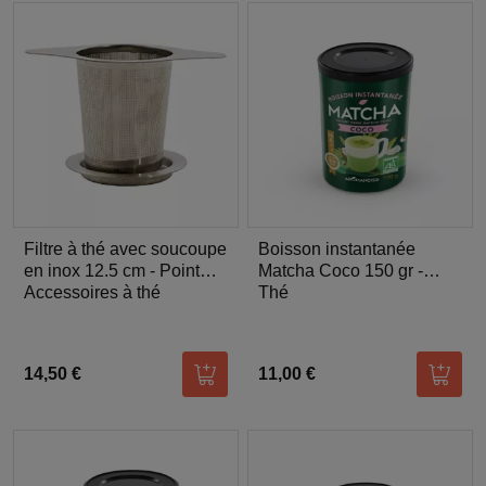
Filtre à thé avec soucoupe
Boisson instantanée
en inox 12.5 cm - Point
Matcha Coco 150 gr -
Virgule
Accessoires à thé
Aromandise
Thé
14,50 €
11,00 €
Ajouter au panier
Ajoute