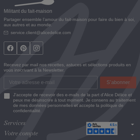
Militant du fait-maison
Partager ensemble l’amour du fait-maison pour faire du bien à soi,
aux autres et au monde.
service.client@alicedelice.com
Recevez par mail nos recettes, astuces et sélections produits en
vous inscrivant à la Newsletter.
J'accepte de recevoir des e-mails de la part d'Alice Délice et
peux me désinscrire à tout moment. Je consens au traitement
de mes données personnelles et accepte la politique de
confidentialité.
Services
arrow_drop_down
Votre compte
arrow_drop_down