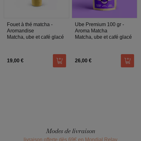
Fouet à thé matcha -
Ube Premium 100 gr -
Aromandise
Aroma Matcha
Matcha, ube et café glacé
Matcha, ube et café glacé
19,00 €
26,00 €
Ajouter au panier
Ajoute
Modes de livraison
livraison offerte dès 69€ en Mondial Relay