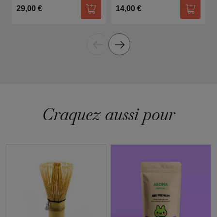
29,00 €
14,00 €
Ajouter au panier
Ajouter
Craquez aussi pour