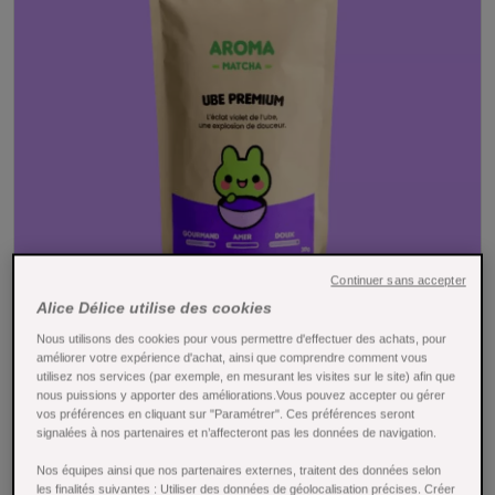
Continuer sans accepter
Tap to expand
Alice Délice utilise des cookies
Nous utilisons des cookies pour vous permettre d'effectuer des achats, pour
améliorer votre expérience d'achat, ainsi que comprendre comment vous
Ube Premium 30 rg - Aroma Matcha
utilisez nos services (par exemple, en mesurant les visites sur le site) afin que
nous puissions y apporter des améliorations.Vous pouvez accepter ou gérer
Référence : 27585
vos préférences en cliquant sur "Paramétrer". Ces préférences seront
signalées à nos partenaires et n’affecteront pas les données de navigation.
Ube Premium
Aroma Matcha 30 g
: poudre de patate
Nos équipes ainsi que nos partenaires externes, traitent des données selon
douce violette 100 % naturelle pour créer des desserts,
les finalités suivantes : Utiliser des données de géolocalisation précises. Créer