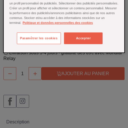
boissons ou pâtisseries colorées et gourmandes. Apportez
un profil personnalisé de publicités. Sélectionner des publicités personnalisées.
une touche originale et raffinée à vos recettes du quotidien.
Créer un profil pour afficher et sélectionner un contenu personnalisé. Mesurer
la performance des publicités/annonces publicitaires ainsi que de nos autres
En savoir plus
contenus. Stocker et/ou accéder à des informations stockées sur un
terminal.
Politique et données personnelles des cookies
En stock
12,00 €
Paramétrer les cookies
Accepter
🕒 Livraison sous 3-4 jours - gratuite dès 69€ avec Mondial
Relay


AJOUTER AU PANIER
Description