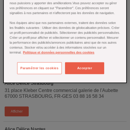
Km:
nous puissions y apporter des améliorations.Vous pouvez accepter ou gérer
vos préférences en cliquant sur "Paramétrer". Ces préférences seront
signalées à nos partenaires et n’affecteront pas les données de navigation.
Nos équipes ainsi que nos partenaires externes, traitent des données selon
les finalités suivantes : Utiliser des données de géolocalisation précises. Créer
un profil personnalisé de publicités. Sélectionner des publicités personnalisées.
Créer un profil pour afficher et sélectionner un contenu personnalisé. Mesurer
Alice Délice Lille
la performance des publicités/annonces publicitaires ainsi que de nos autres
contenus. Stocker et/ou accéder à des informations stockées sur un
5 rue Esquermoise 59000 LILLE, FR-HDF 03 20 10 01 83
terminal.
Politique et données personnelles des cookies
Afficher
Paramétrer les cookies
Accepter
Alice Délice Strasbourg
31 place Kleber Centre commercial galerie de l'Aubette
67000 STRASBOURG, FR-GES 03 88 16 58 34
Afficher
Alice Délice Nantes