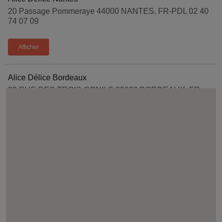
20 Passage Pommeraye 44000 NANTES, FR-PDL 02 40
74 07 09
Afficher
Alice Délice Bordeaux
20 RUE DES TROIS-CONILS 33000 BORDEAUX, FR-
NAQ 05 57 30 71 81
Afficher
Alice Délice Lyon
80 Rue du Président Édouard Herriot 69002 Lyon, FR-
ARA 04 78 92 82 84
Afficher