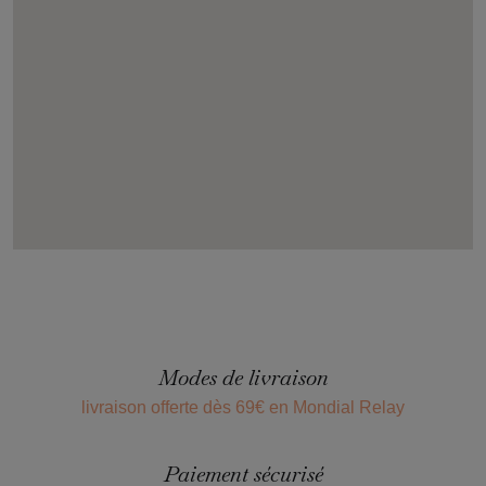
Alice Délice Montpellier
Centre commercial Plygone, 1 rue des Pertuisanes 34000
Montpellier, FR-OCC 04 67 47 12 89
Afficher
Alice Délice Val Thoiry
Centre Commercial Val Thoiry, 1401 Rue de la Gare
01710 Thoiry, FR-ARA 04 50 28 62 70
Afficher
Modes de livraison
livraison offerte dès 69€ en Mondial Relay
Paiement sécurisé