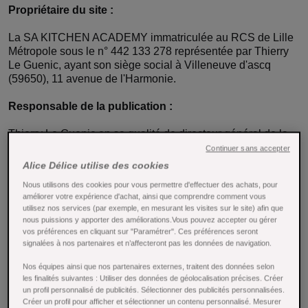
Propriétaire du site :
La SA KITCHEN ACADEMY immatriculée au RCS de Lille
Métropole sous le n° 442 133 278 représentée par Thierry
Le Guenic, ayant son siège social à Villeneuve d'ascq
(59650), 11 avenue de l'Harmonie.
Responsable de la publication :
Thierry Le Guenic en sa qualité de directeur général de la
société SA KITCHEN ACADEMY.
Continuer sans accepter
Alice Délice utilise des cookies
Contact Alice Délice :
Nous utilisons des cookies pour vous permettre d'effectuer des achats, pour
améliorer votre expérience d'achat, ainsi que comprendre comment vous
Service Client : via le formulaire de contact ou par mail.
utilisez nos services (par exemple, en mesurant les visites sur le site) afin que
nous puissions y apporter des améliorations.Vous pouvez accepter ou gérer
Protection des données personnelles :
vos préférences en cliquant sur "Paramétrer". Ces préférences seront
signalées à nos partenaires et n’affecteront pas les données de navigation.
Droits d'accès et de modifications : Vous bénéficiez d'un
Nos équipes ainsi que nos partenaires externes, traitent des données selon
droit de regard et de modification sur les informations que
les finalités suivantes : Utiliser des données de géolocalisation précises. Créer
vous nous communiquez. La loi "Informatique et Libertés"
un profil personnalisé de publicités. Sélectionner des publicités personnalisées.
du 06.01.1978 vous fait bénéficier d'un droit d'accès, de
Créer un profil pour afficher et sélectionner un contenu personnalisé. Mesurer