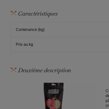
Caractéristiques
Contenance (kg)
Prix au kg
Deuxième description
C
d
pâ
c