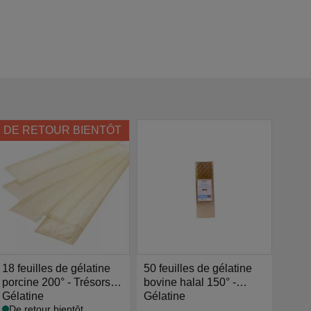
DE RETOUR BIENTÔT
18 feuilles de gélatine
50 feuilles de gélatine
Agar
porcine 200° - Trésors
bovine halal 150° -
gr - 
de Chefs
Gélatine
Trésors de Chefs
Gélatine
Autre
De retour bientôt
Dern