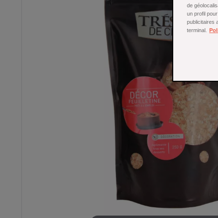
de géolocalis
un profil pou
publicitaires
terminal.
Pol