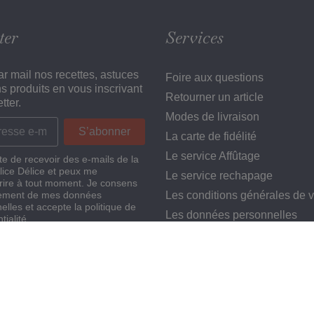
ter
Services
r mail nos recettes, astuces
Foire aux questions
ns produits en vous inscrivant
Retourner un article
tter.
Modes de livraison
La carte de fidélité
Le service Affûtage
te de recevoir des e-mails de la
Alice Délice et peux me
Le service rechapage
rire à tout moment. Je consens
tement de mes données
Les conditions générales de 
elles et accepte la politique de
Les données personnelles
tialité.
Mentions légales
Sécurité et confidentialité
🤝 Nos partenaires gourmand
Contactez-nous