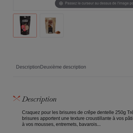
Passez le curseur au dessus de l'image 
Description
Deuxième description
Description
Craquez pour les brisures de crêpe dentelle 250g Tré
brisures apportent une texture croustillante à vos pât
à vos mousses, entremets, bavarois...