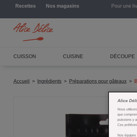
Recettes
Nos magasins
Pour une li
CUISSON
CUISINE
DÉCOUPE
Accueil
Ingrédients
Préparations pour gâteaux
B
Alice Dél
Nous utilison
que comprend
puissions y 
Ces préférenc
Nos équipes a