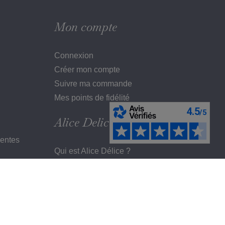
Mon compte
Connexion
Créer mon compte
Suivre ma commande
Mes points de fidélité
Alice Delice
ventes
Qui est Alice Délice ?
Les engagements d'Alice Délice
s