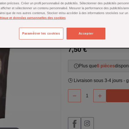
ation précises. Créer un profil personnalisé de publicités. Sélectionner des publicités person
Craquez pour les brisures de 
r afficher et sélectionner un contenu personnalisé. Mesurer la performance des publicités/an
idéal pour confectionner vos 
 ainsi que de nos autres contenus. Stocker et/ou accéder à des informations stockées sur un
brisures apportent une texture 
itique et données personnelles des cookies
En savoir plus
Paramétrer les cookies
Accepter
Stock limité
7,50 €
Plus que
6 pièces
disponi
🕒 Livraison sous 3-4 jours -

