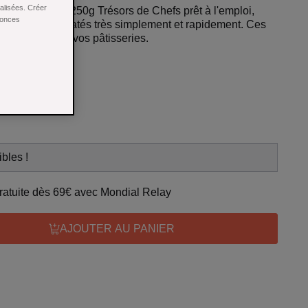
nalisées. Créer
crêpe dentelle 250g Trésors de Chefs prêt à l'emploi,
nonces
desserts chocolatés très simplement et rapidement. Ces
croustillante à vos pâtisseries.
bles !
 gratuite dès 69€ avec Mondial Relay
AJOUTER AU PANIER