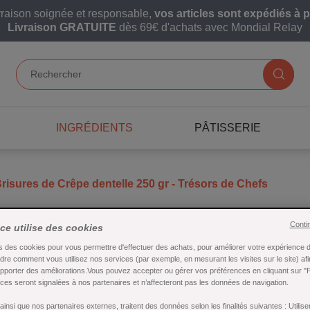
vraison soignée et responsable,
vos articles sont expédiés à p
Livraison GRATUITE
dès 69€ d'achats avec Mondial Relay
INGRÉDIENTS
PÂTISSERIE
risures de Crêpe dentelle 250 gr - Trésors de Chefs
Brisures de Crê
Conti
ice utilise des cookies
s des cookies pour vous permettre d'effectuer des achats, pour améliorer votre expérience d'
de Chefs
re comment vous utilisez nos services (par exemple, en mesurant les visites sur le site) af
apporter des améliorations.Vous pouvez accepter ou gérer vos préférences en cliquant sur "
es seront signalées à nos partenaires et n’affecteront pas les données de navigation.
Référence : 11624
insi que nos partenaires externes, traitent des données selon les finalités suivantes : Utili