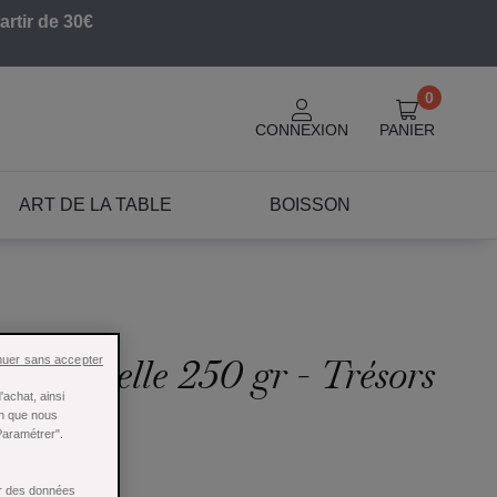
artir de 30€
0
CONNEXION
PANIER
ART DE LA TABLE
BOISSON
pe dentelle 250 gr - Trésors
nuer sans accepter
achat, ainsi
in que nous
Paramétrer".
ser des données