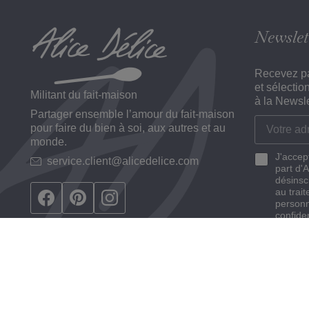
Newslet
Recevez pa
et sélectio
Militant du fait-maison
à la Newsle
Partager ensemble l’amour du fait-maison
pour faire du bien à soi, aux autres et au
monde.
J'accep
service.client@alicedelice.com
part d'
désinsc
au trai
personn
confiden
© 2026 Alice Délice. Tous les droits sont réservés.