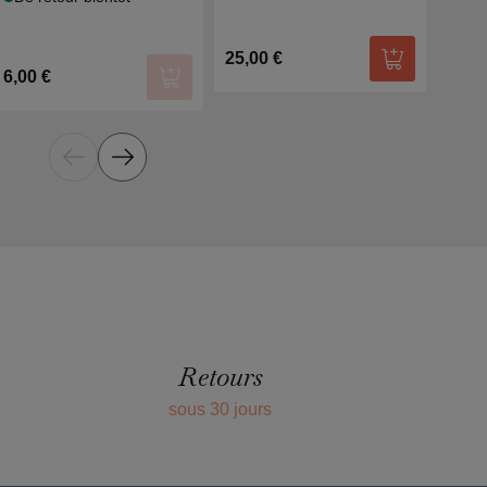
25,00 €
r au panier
Ajouter au p
6,00 €
7,00
Ajouter au panier
Retours
sous 30 jours