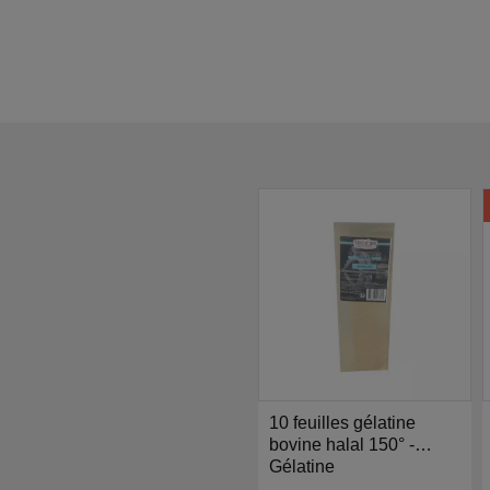
10 feuilles gélatine
bovine halal 150° -
Trésors de Chefs
Gélatine