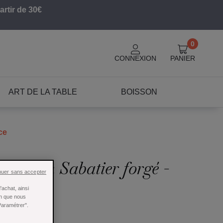
artir de 30€
0
CONNEXION
PANIER
ART DE LA TABLE
BOISSON
ce
ce 10 cm Sabatier forgé -
nuer sans accepter
achat, ainsi
in que nous
Paramétrer".