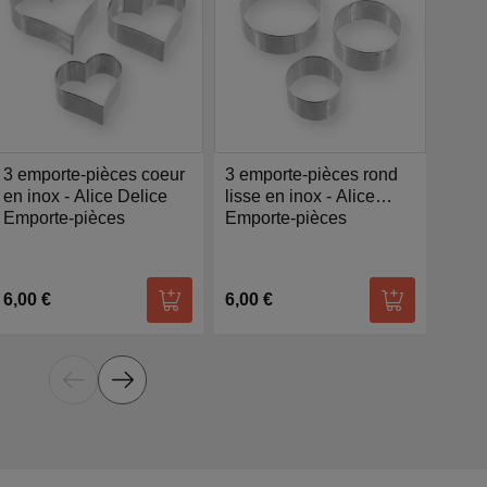
3 emporte-pièces coeur
3 emporte-pièces rond
Aigu
en inox - Alice Delice
lisse en inox - Alice
euro
Emporte-pièces
Délice
Emporte-pièces
délic
Affû
6,00 €
6,00 €
20,0
r au panier
Ajouter au panier
Ajouter au p