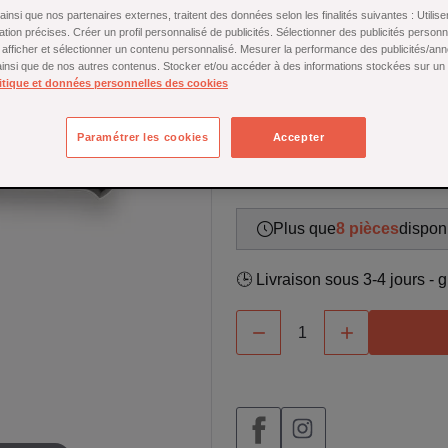
Couteau d’office Sabatier forg
insi que nos partenaires externes, traitent des données selon les finalités suivantes : Utili
ation précises. Créer un profil personnalisé de publicités. Sélectionner des publicités person
ciseler avec précision. Lame en
r afficher et sélectionner un contenu personnalisé. Mesurer la performance des publicités/an
confortable — la qualité profe
 ainsi que de nos autres contenus. Stocker et/ou accéder à des informations stockées sur un
itique et données personnelles des cookies
En savoir plus
Stock limité
Paramétrer les cookies
Accepter
49,00 €
Plus que
8 pièces
disponi
🕒 Livraison sous 3-4 jours -

