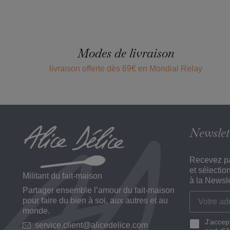
Modes de livraison
livraison offerte dès 69€ en Mondial Relay
Newslet
Recevez pa
et sélectio
Militant du fait-maison
à la Newsle
Partager ensemble l’amour du fait-maison
pour faire du bien à soi, aux autres et au
monde.
J'accep
service.client@alicedelice.com