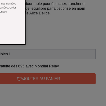
é 10 cm, l’incontournable pour éplucher, trancher et
ser des données
nalisées. Créer
 acier inox forgé, équilibre parfait et prise en main
nonces
ssionnelle signée Alice Délice.
bles !
 gratuite dès 69€ avec Mondial Relay
AJOUTER AU PANIER