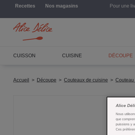
Recettes
Nos magasins
Pour une li
CUISSON
CUISINE
DÉCOUPE
Accueil
Découpe
Couteaux de cuisine
Couteau d
Alice Dél
Nous utilison
que comprend
puissions y 
Ces préférenc