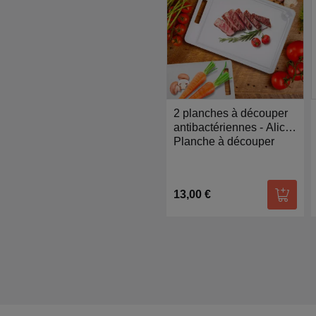
2 planches à découper
antibactériennes - Alice
Délice
Planche à découper
13,00 €
Ajoute