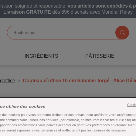
vraison soignée et responsable,
vos articles sont expédiés à p
Livraison GRATUITE
dès 69€ d'achats avec Mondial Relay
INGRÉDIENTS
PÂTISSERIE
'office
Couteau d´office 10 cm Sabatier forgé - Alice Déli
Couteau d´offi
Conti
ice utilise des cookies
Alice Délice
s des cookies pour vous permettre d'effectuer des achats, pour améliorer votre expérience d'
re comment vous utilisez nos services (par exemple, en mesurant les visites sur le site) af
apporter des améliorations.Vous pouvez accepter ou gérer vos préférences en cliquant sur "
Référence : 22055
es seront signalées à nos partenaires et n’affecteront pas les données de navigation.