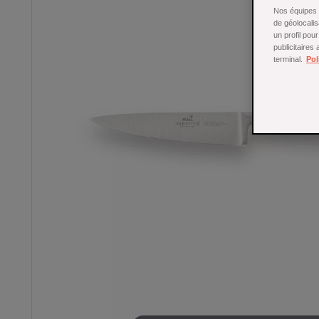
Nos équipes a
de géolocalis
un profil pou
publicitaires
terminal.
Pol