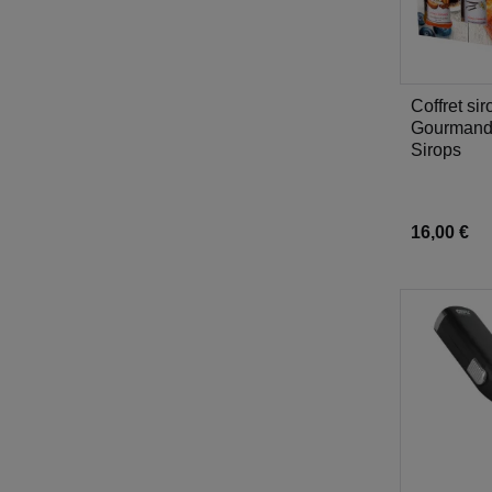
Coffret si
Gourmande
Monin
Sirops
16,00 €