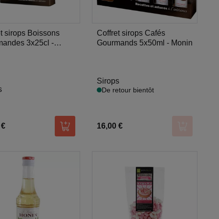
et sirops Boissons
Coffret sirops Cafés
andes 3x25cl -
Gourmands 5x50ml - Monin
n
Sirops
s
De retour bientôt
 €
16,00 €
er
Ajouter au panier
Ajouter au