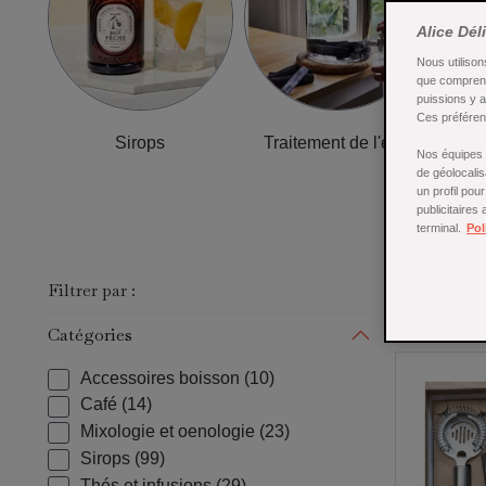
Alice Dél
Nous utilison
que comprend
puissions y 
Ces préférenc
Sirops
Traitement de l'eau
Acc
Nos équipes a
de géolocalis
un profil pou
publicitaires
terminal.
Pol
Filtrer par :
175 produc
Catégories
Accessoires boisson
(10)
Café
(14)
Mixologie et oenologie
(23)
Sirops
(99)
Thés et infusions
(29)