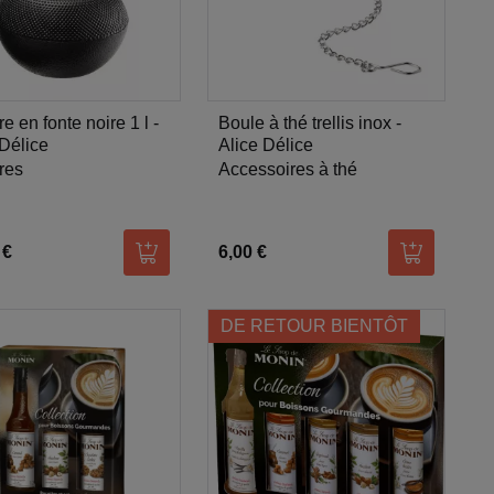
e en fonte noire 1 l -
Boule à thé trellis inox -
 Délice
Alice Délice
res
Accessoires à thé
 €
6,00 €
er
Ajouter au panier
Ajouter au
DE RETOUR BIENTÔT