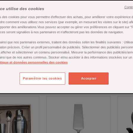
Conti
ice utilise des cookies
s des cookies pour vous permettre d'effectuer des achats, pour améliorer votre expérience d'
re comment vous utilisez nos services (par exemple, en mesurant les visites sur le site) af
apporter des améliorations.Vous pouvez accepter ou gérer vos préférences en cliquant sur "
es seront signalées à nos partenaires et n’affecteront pas les données de navigation.
essoires boisson
Café
Matcha, ube et 
insi que nos partenaires externes, traitent des données selon les finalités suivantes : Utili
glacé
ation précises. Créer un profil personnalisé de publicités. Sélectionner des publicités person
r afficher et sélectionner un contenu personnalisé. Mesurer la performance des publicités/an
 ainsi que de nos autres contenus. Stocker et/ou accéder à des informations stockées sur un
itique et données personnelles des cookies
Paramétrer les cookies
Accepter
ts