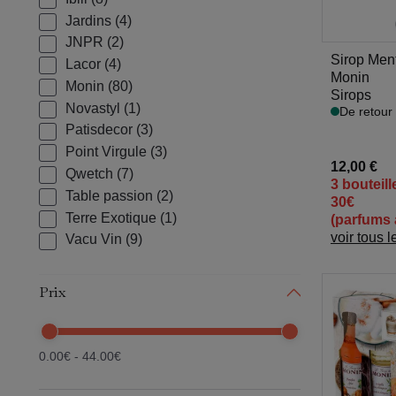
Jardins
(4)
JNPR
(2)
Sirop Ment
Lacor
(4)
Monin
Monin
(80)
Sirops
Novastyl
(1)
De retour 
Patisdecor
(3)
Point Virgule
(3)
12,00 €
Qwetch
(7)
3 bouteill
Table passion
(2)
30€
Terre Exotique
(1)
(parfums 
voir tous l
Vacu Vin
(9)
Prix
0.00€ - 44.00€