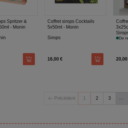
ops Spritzer &
Coffret sirops Cocktails
Coffre
x50ml - Monin
5x50ml - Monin
3x25c
Sirop
nin
Sirops
De re
16,00 €
20,00
Ajouter au panier
Ajouter au pani
…
Précédent
1
2
3