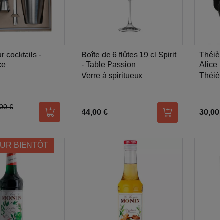
r cocktails -
Boîte de 6 flûtes 19 cl Spirit
Théièr
ce
- Table Passion
Alice
Verre à spiritueux
Théiè
00 €
44,00 €
30,00
Ajouter au panier
Ajouter au pani
UR BIENTÔT