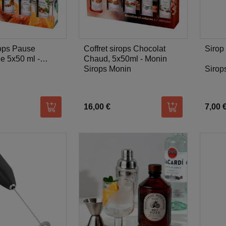
rops Pause
Coffret sirops Chocolat
Sirop 
 5x50 ml -
Chaud, 5x50ml - Monin
Sirops Monin
Sirop
16,00 €
7,00 
Ajouter au panier
Ajouter au pani