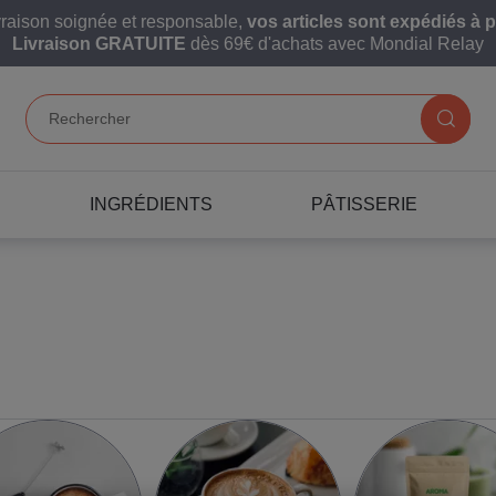
vraison soignée et responsable,
vos articles sont expédiés à p
Livraison GRATUITE
dès 69€ d'achats avec Mondial Relay
INGRÉDIENTS
PÂTISSERIE