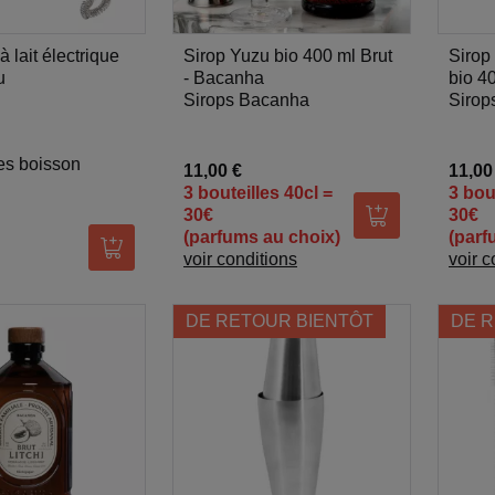
 lait électrique
Sirop Yuzu bio 400 ml Brut
Sirop 
u
- Bacanha
bio 4
Sirops Bacanha
Sirop
es boisson
11,00 €
11,00
3 bouteilles 40cl =
3 bou
30€
30€
Ajouter au pani
(parfums au choix)
(parf
Ajouter au panier
voir conditions
voir c
DE RETOUR BIENTÔT
DE R