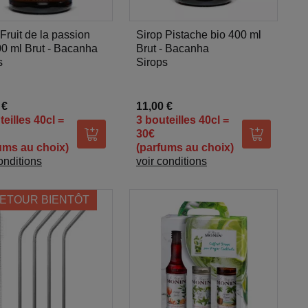
Fruit de la passion
Sirop Pistache bio 400 ml
00 ml Brut - Bacanha
Brut - Bacanha
s
Sirops
 €
11,00 €
teilles 40cl =
3 bouteilles 40cl =
30€
er
Ajouter au panier
Ajouter au
ums au choix)
(parfums au choix)
onditions
voir conditions
ETOUR BIENTÔT