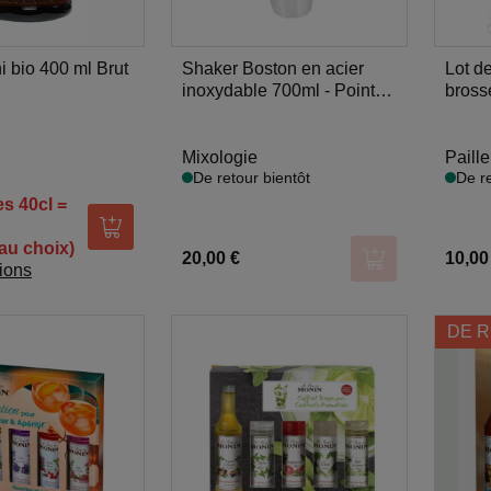
hi bio 400 ml Brut
Shaker Boston en acier
Lot de
inoxydable 700ml - Point
bross
Virgule
Mixologie
Paille
De retour bientôt
De re
es 40cl =
Ajouter au panier
au choix)
20,00 €
10,00
Ajouter au pani
tions
DE R