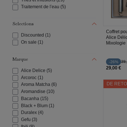
Traitement de l'eau
(5)
Selections
Coffret pou
Discounted
(1)
Alice Déli
On sale
(1)
Mixologie
Marque
39,
-26%
29,00 €
Alice Delice
(5)
Arcoroc
(1)
DE RETO
Aroma Matcha
(6)
Aromandise
(10)
Bacanha
(15)
Black + Blum
(1)
Duralex
(4)
Gefu
(3)
Ibili
(8)