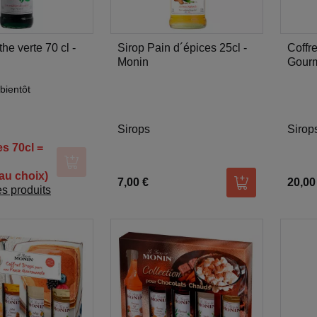
he verte 70 cl -
Sirop Pain d´épices 25cl -
Coffr
Monin
Gourm
Moni
bientôt
Sirops
Sirop
es 70cl =
Ajouter au panier
au choix)
7,00 €
20,00
Ajouter au pani
es produits