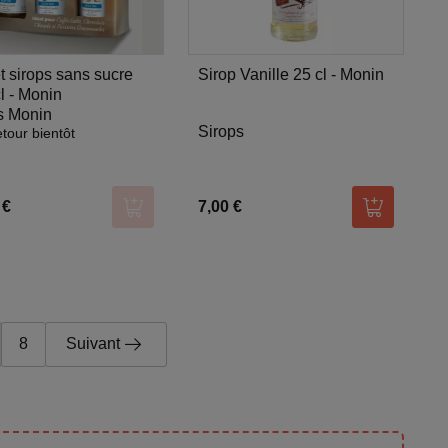
t sirops sans sucre
Sirop Vanille 25 cl - Monin
l - Monin
s Monin
Sirops
tour bientôt
 €
7,00 €
er
Ajouter au panier
Ajouter au
8
Suivant