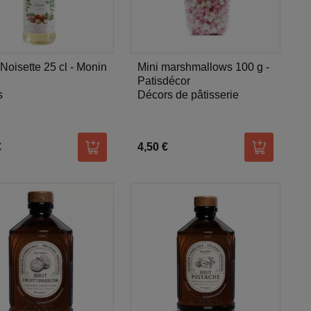
Noisette 25 cl - Monin
Mini marshmallows 100 g -
Patisdécor
s
Décors de pâtisserie
€
4,50 €
er
Ajouter au panier
Ajouter au