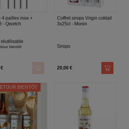
 4 pailles inox +
Coffret sirops Virgin coktail
é - Qwetch
3x25cl - Monin
 réutilisable
Sirops
tour bientôt
 €
20,00 €
er
Ajouter au panier
Ajouter au
ETOUR BIENTÔT