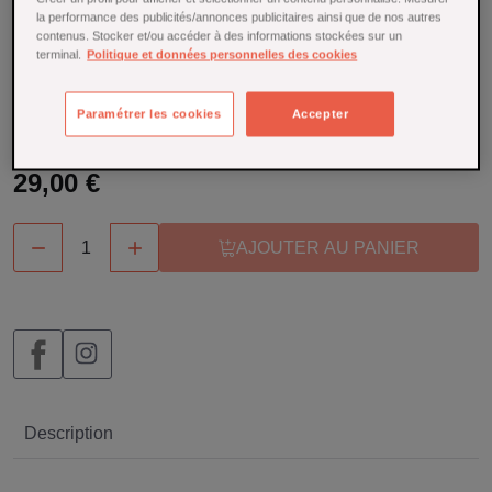
sans alcool dont l'ambition est de réinventer l'apéritif en
la performance des publicités/annonces publicitaires ainsi que de nos autres
offrant une alternative non alcoolisée pour les moments
contenus. Stocker et/ou accéder à des informations stockées sur un
festifs. "JNPR" signifie "JUNIPER BERRIES"
terminal.
Politique et données personnelles des cookies
En savoir plus
Paramétrer les cookies
Accepter
En rupture de stock
29,00 €


AJOUTER AU PANIER
Description