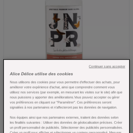
Continuer sans accepter
Alice Délice utilise des cookies
Tap to expand
Nous utilisons des cookies pour vous permettre d'effectuer des achats, pour
améliorer votre expérience d'achat, ainsi que comprendre comment vous
utilisez nos services (par exemple, en mesurant les visites sur le site) afin que
nous puissions y apporter des améliorations.Vous pouvez accepter ou gérer
Boisson sans alcool Gin L'Authentique 70 cl -
vos préférences en cliquant sur "Paramétrer". Ces préférences seront
JNPR
signalées à nos partenaires et n’affecteront pas les données de navigation.
Nos équipes ainsi que nos partenaires externes, traitent des données selon
Référence : 25637
les finalités suivantes : Utiliser des données de géolocalisation précises. Créer
un profil personnalisé de publicités. Sélectionner des publicités personnalisées.
JNPR est une marque française de spiritueux premium
Créer un profil pour afficher et sélectionner un contenu personnalisé. Mesurer