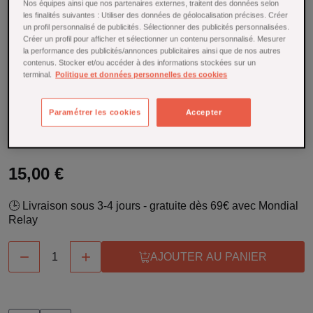
Nos équipes ainsi que nos partenaires externes, traitent des données selon
Référence : 27109
les finalités suivantes : Utiliser des données de géolocalisation précises. Créer
un profil personnalisé de publicités. Sélectionner des publicités personnalisées.
Parce qu'une bonne bouteille de vin ca se respecte dès
Créer un profil pour afficher et sélectionner un contenu personnalisé. Mesurer
l'ouverture, le coupe capsule le creuset ajoutera cette petite
la performance des publicités/annonces publicitaires ainsi que de nos autres
contenus. Stocker et/ou accéder à des informations stockées sur un
note de noblesse à tous les amateurs de vins qui se
terminal.
Politique et données personnelles des cookies
respectent. Simple, élégant et garantie 5 ans ce coupe
capsule va a l'essentiel et c'est ce qu'il sait faire de mieux.
En savoir plus
Paramétrer les cookies
Accepter
En stock
15,00 €
🕒 Livraison sous 3-4 jours - gratuite dès 69€ avec Mondial
Relay


AJOUTER AU PANIER