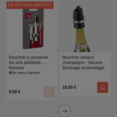
DE RETOUR BIENTÔT
Bouchon à conserver
Bouchon verseur
les vins pétillants -
champagne - Vacuvin
Vacuvin
Boisson
Mixologie et oenologie
De retour bientôt
16,00 €
Ajouter
9,00 €
Ajouter au panier