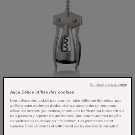
Tap to expand
Continuer sans accepter
Alice Délice utilise des cookies
Nous utilisons des cookies pour vous permettre d'effectuer des achats, pour
améliorer votre expérience d'achat, ainsi que comprendre comment vous
utilisez nos services (par exemple, en mesurant les visites sur le site) afin que
nous puissions y apporter des améliorations.Vous pouvez accepter ou gérer
vos préférences en cliquant sur "Paramétrer". Ces préférences seront
signalées à nos partenaires et n’affecteront pas les données de navigation.
Tire bouchon à ailettes - vacuvin