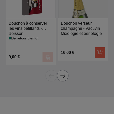
Bouchon à conserver
Bouchon verseur
les vins pétillants -
champagne - Vacuvin
Vacuvin
Boisson
Mixologie et oenologie
De retour bientôt
16,00 €
Ajouter
9,00 €
Ajouter au panier