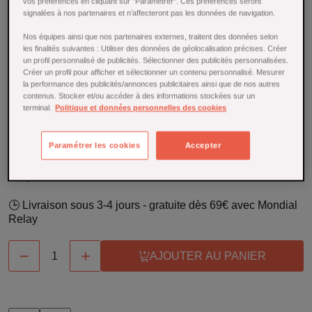
vos préférences en cliquant sur "Paramétrer". Ces préférences seront
Référence : 27105
signalées à nos partenaires et n’affecteront pas les données de navigation.
La pompe à vin Epivac de chez Peugeot vous permet de
Nos équipes ainsi que nos partenaires externes, traitent des données selon
les finalités suivantes : Utiliser des données de géolocalisation précises. Créer
retirer l'air de votre bouteille de vin entamée afin de le
un profil personnalisé de publicités. Sélectionner des publicités personnalisées.
protéger plus longtemps de l'oxydation. Cela vous permet
Créer un profil pour afficher et sélectionner un contenu personnalisé. Mesurer
de ne plus gaspiller votre bon vin. Idéale pour tous les
la performance des publicités/annonces publicitaires ainsi que de nos autres
amateurs de bons vins.
contenus. Stocker et/ou accéder à des informations stockées sur un
terminal.
Politique et données personnelles des cookies
En savoir plus
En stock
Paramétrer les cookies
Accepter
20,00 €
🕒 Livraison sous 3-4 jours - gratuite dès 69€ avec Mondial
Relay


AJOUTER AU PANIER