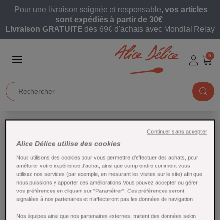
Pour une livraison soignée et responsable,
vos articles
sont expédiés à partir de 30€
Livraison GRATUITE
dès 69€ d'achats avec Mondial Relay
0
Continuer sans accepter
Accueil
Ingrédients
Chocolat
Pépites de chocolat
Alice Délice utilise des cookies
Nous utilisons des cookies pour vous permettre d'effectuer des achats, pour
Pépites de chocolat
améliorer votre expérience d'achat, ainsi que comprendre comment vous
utilisez nos services (par exemple, en mesurant les visites sur le site) afin que
nous puissions y apporter des améliorations.Vous pouvez accepter ou gérer
vos préférences en cliquant sur "Paramétrer". Ces préférences seront
signalées à nos partenaires et n’affecteront pas les données de navigation.
Nos équipes ainsi que nos partenaires externes, traitent des données selon
2 products