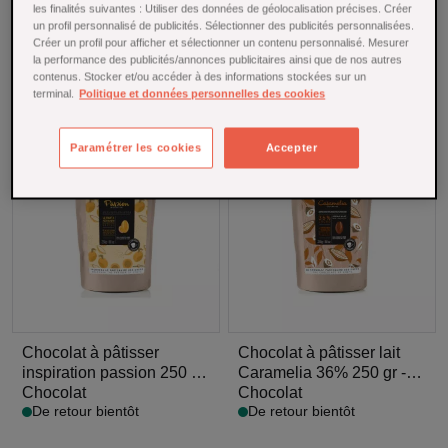
les finalités suivantes : Utiliser des données de géolocalisation précises. Créer
un profil personnalisé de publicités. Sélectionner des publicités personnalisées.
expand_more
Trier par :
Pertinence
Créer un profil pour afficher et sélectionner un contenu personnalisé. Mesurer
la performance des publicités/annonces publicitaires ainsi que de nos autres
contenus. Stocker et/ou accéder à des informations stockées sur un
Filtrer les résultats
terminal.
Politique et données personnelles des cookies
DE RETOUR BIENTÔT
DE RETOUR BIENTÔT
Paramétrer les cookies
Accepter
Chocolat à pâtisser
Chocolat à pâtisser lait
inspiration passion 250 gr
Caramelia 36% 250 gr -
- Valrhona
Chocolat
Valrhona
Chocolat
De retour bientôt
De retour bientôt