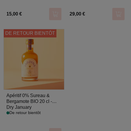
15,00 €
29,00 €
Ajouter au panier
Ajoute
DE RETOUR BIENTÔT
Apéritif 0% Sureau &
Bergamote BIO 20 cl -
Jardins
Dry January
De retour bientôt