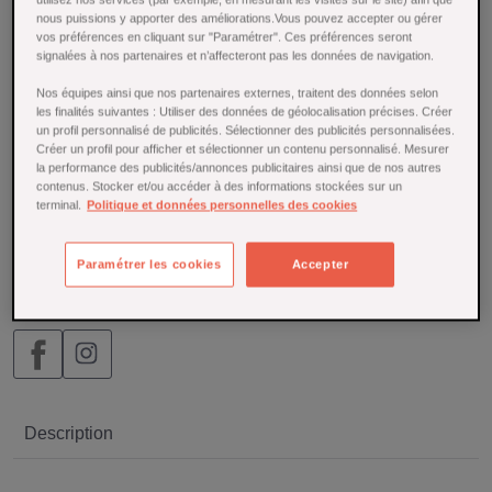
Bergamote. Une boisson florale et rafraîchissante, sans
nous puissions y apporter des améliorations.Vous pouvez accepter ou gérer
sucre ajouté ni arômes artificiels. À savourer en apéritif ou
vos préférences en cliquant sur "Paramétrer". Ces préférences seront
en cocktail sans alcool. Fabriqué en France.
signalées à nos partenaires et n’affecteront pas les données de navigation.
En savoir plus
Nos équipes ainsi que nos partenaires externes, traitent des données selon
les finalités suivantes : Utiliser des données de géolocalisation précises. Créer
En rupture de stock
un profil personnalisé de publicités. Sélectionner des publicités personnalisées.
Créer un profil pour afficher et sélectionner un contenu personnalisé. Mesurer
la performance des publicités/annonces publicitaires ainsi que de nos autres
29,00 €
contenus. Stocker et/ou accéder à des informations stockées sur un
terminal.
Politique et données personnelles des cookies


AJOUTER AU PANIER
Paramétrer les cookies
Accepter
Description