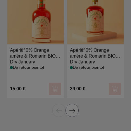
Apéritif 0% Orange
Apéritif 0% Orange
amère & Romarin BIO -
amère & Romarin BIO -
20 cl - Jardins
Dry January
70cl - Jardins
Dry January
De retour bientôt
De retour bientôt
15,00 €
29,00 €
Ajouter au panier
Ajouter