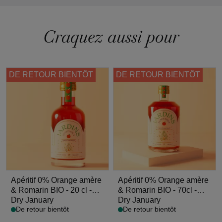
Craquez aussi pour
DE RETOUR BIENTÔT
DE RETOUR BIENTÔT
Apéritif 0% Orange amère
Apéritif 0% Orange amère
& Romarin BIO - 20 cl -
& Romarin BIO - 70cl -
Jardins
Dry January
Jardins
Dry January
De retour bientôt
De retour bientôt