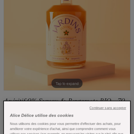
Tap to expand
Apéritif 0% Sureau & Bergamote BIO - 70
cl - Jardins
Continuer sans accepter
Alice Délice utilise des cookies
Référence : 27592
Nous utilisons des cookies pour vous permettre d'effectuer des achats, pour
améliorer votre expérience d'achat, ainsi que comprendre comment vous
Apéritif bio sans alcool Jardins 70cl – Fleurs de Sureau &
utilisez nos services (par exemple, en mesurant les visites sur le site) afin que