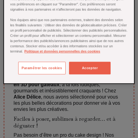
Aucun produit disponible pour le moment
vos préférences en cliquant sur "Paramétrer". Ces préférences seront
signalées à nos partenaires et n’affecteront pas les données de navigation.
Restez à l'écoute ! D'autres produits seront affichés ici au
fur et à mesure qu'ils seront ajoutés.
Nos équipes ainsi que nos partenaires externes, traitent des données selon
les finalités suivantes : Utiliser des données de géolocalisation précises. Créer

Back to Home page
un profil personnalisé de publicités. Sélectionner des publicités personnalisées.
Créer un profil pour afficher et sélectionner un contenu personnalisé. Mesurer
la performance des publicités/annonces publicitaires ainsi que de nos autres
contenus. Stocker et/ou accéder à des informations stockées sur un
terminal.
Politique et données personnelles des cookies
Décors en 3D pour gâteaux : du relief pour
des desserts pleins de magie
Paramétrer les cookies
Accepter
Envie de transformer un simple gâteau en véritable
chef-d’œuvre pâtissier ? Craquez pour nos
décors
en 3D pour gâteaux
, à la fois ludiques,
gourmands et irrésistiblement craquants ! Chez
Alice Délice
, nous avons sélectionné pour vous
les plus belles décorations pour donner vie à vos
envies les plus créatives.
Faciles à poser, sublimes à regarder… et à
déguster !
Pas besoin d’être un pro du cake design ! Nos