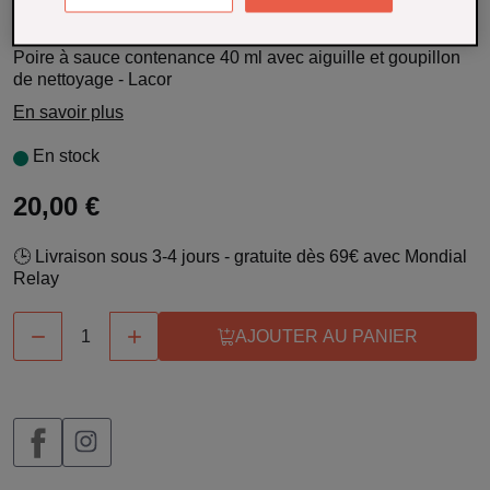
Référence : 1021684
Poire à sauce contenance 40 ml avec aiguille et goupillon
de nettoyage - Lacor
En savoir plus
En stock
20,00 €
🕒 Livraison sous 3-4 jours - gratuite dès 69€ avec Mondial
Relay


AJOUTER AU PANIER