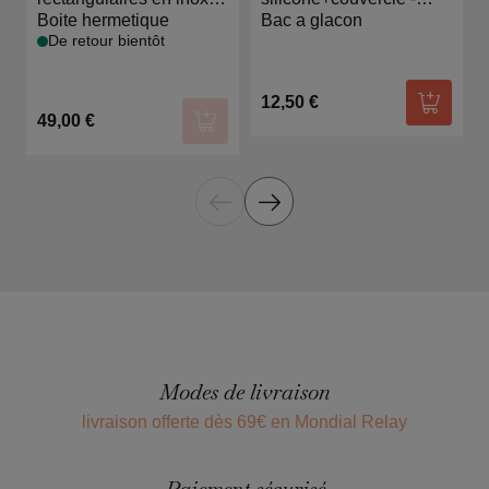
Lacor
Boite hermetique
Lacor
Bac a glacon
De retour bientôt
12,50 €
Ajouter
49,00 €
Ajouter au panier
Modes de livraison
livraison offerte dès 69€ en Mondial Relay