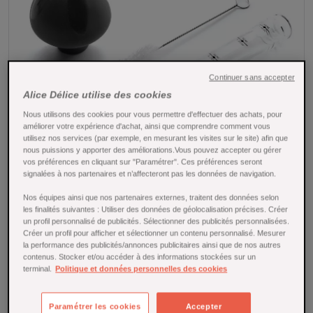
Continuer sans accepter
Alice Délice utilise des cookies
Nous utilisons des cookies pour vous permettre d'effectuer des achats, pour
améliorer votre expérience d'achat, ainsi que comprendre comment vous
utilisez nos services (par exemple, en mesurant les visites sur le site) afin que
nous puissions y apporter des améliorations.Vous pouvez accepter ou gérer
vos préférences en cliquant sur "Paramétrer". Ces préférences seront
signalées à nos partenaires et n’affecteront pas les données de navigation.
Tap to expand
Nos équipes ainsi que nos partenaires externes, traitent des données selon
les finalités suivantes : Utiliser des données de géolocalisation précises. Créer
un profil personnalisé de publicités. Sélectionner des publicités personnalisées.
Créer un profil pour afficher et sélectionner un contenu personnalisé. Mesurer
la performance des publicités/annonces publicitaires ainsi que de nos autres
contenus. Stocker et/ou accéder à des informations stockées sur un
terminal.
Politique et données personnelles des cookies
Poire à sauce 40 ml avec goupillon - Lacor
Paramétrer les cookies
Accepter