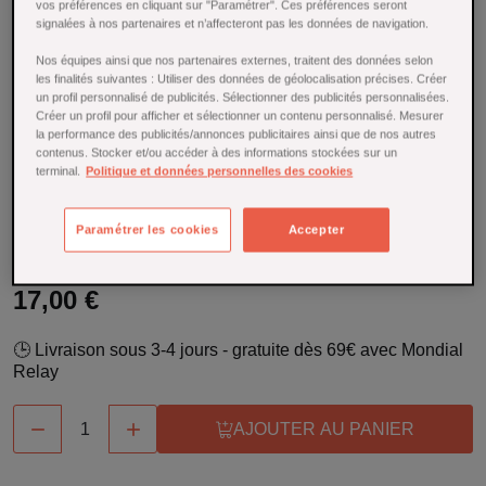
vos préférences en cliquant sur "Paramétrer". Ces préférences seront
- Alice Délice
signalées à nos partenaires et n’affecteront pas les données de navigation.
Nos équipes ainsi que nos partenaires externes, traitent des données selon
Référence : 21200
les finalités suivantes : Utiliser des données de géolocalisation précises. Créer
un profil personnalisé de publicités. Sélectionner des publicités personnalisées.
Réussissez vos macarons à coup sûr avec le
tapis de
Créer un profil pour afficher et sélectionner un contenu personnalisé. Mesurer
cuisson Alice Délice 30 x 40 cm
. Antiadhésif et pratique, il
la performance des publicités/annonces publicitaires ainsi que de nos autres
assure une cuisson homogène et facilite le démoulage pour
contenus. Stocker et/ou accéder à des informations stockées sur un
terminal.
Politique et données personnelles des cookies
des pâtisseries parfaites à chaque fournée.
En savoir plus
Paramétrer les cookies
Accepter
En stock
17,00 €
🕒 Livraison sous 3-4 jours - gratuite dès 69€ avec Mondial
Relay


AJOUTER AU PANIER