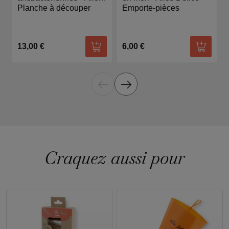
Délice
Planche à découper
Emporte-pièces
13,00 €
6,00 €
Ajouter au panier
Ajouter
Craquez aussi pour