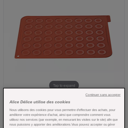
Tap to expand
Continuer sans accepter
Alice Délice utilise des cookies
Nous utilisons des cookies pour vous permettre d'effectuer des achats, pour
améliorer votre expérience d'achat, ainsi que comprendre comment vous
utilisez nos services (par exemple, en mesurant les visites sur le site) afin que
nous puissions y apporter des améliorations.Vous pouvez accepter ou gérer
Tapis de cuisson pour macarons 30 x 40 cm