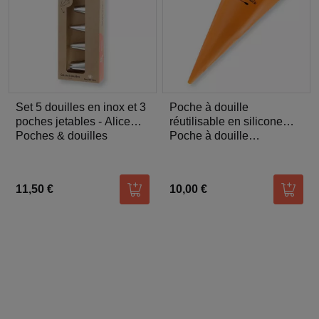
Set 5 douilles en inox et 3
Poche à douille
poches jetables - Alice
réutilisable en silicone
Délice
Poches & douilles
40cm - Alice Délice
Poche à douille
réutilisable
11,50 €
10,00 €
Ajouter au panier
Ajoute