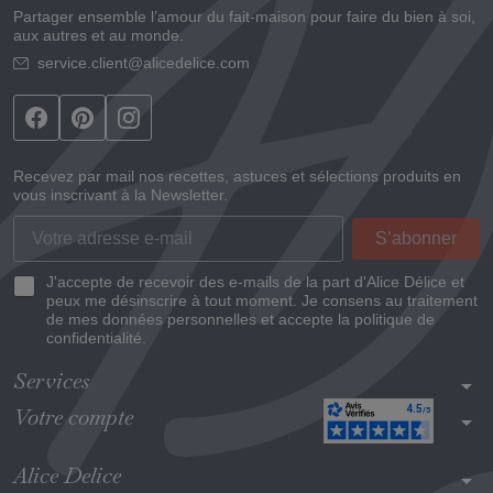
Partager ensemble l’amour du fait-maison pour faire du bien à soi,
aux autres et au monde.
service.client@alicedelice.com
Recevez par mail nos recettes, astuces et sélections produits en
vous inscrivant à la Newsletter.
J'accepte de recevoir des e-mails de la part d'Alice Délice et
peux me désinscrire à tout moment. Je consens au traitement
de mes données personnelles et accepte la politique de
confidentialité.
Services
arrow_drop_down
Votre compte
arrow_drop_down
Alice Delice
arrow_drop_down