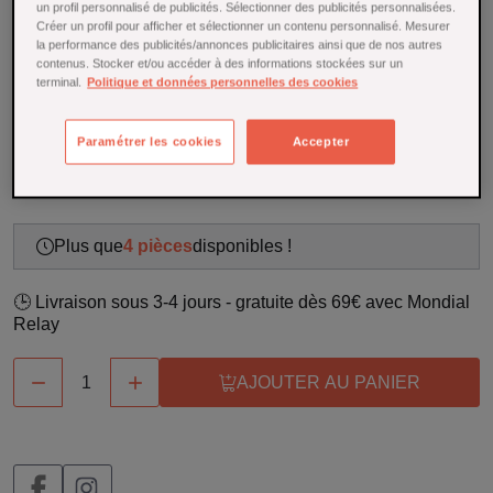
un profil personnalisé de publicités. Sélectionner des publicités personnalisées.
le spray velours jaune Silikomart 250 ml. Idéal pour
Créer un profil pour afficher et sélectionner un contenu personnalisé. Mesurer
mousses, gâteaux et chocolats, pour un rendu uniforme et
la performance des publicités/annonces publicitaires ainsi que de nos autres
professionnel en un seul geste.
contenus. Stocker et/ou accéder à des informations stockées sur un
terminal.
Politique et données personnelles des cookies
En savoir plus
Stock limité
Paramétrer les cookies
Accepter
22,50 €
Plus que
4 pièces
disponibles !
🕒 Livraison sous 3-4 jours - gratuite dès 69€ avec Mondial
Relay


AJOUTER AU PANIER