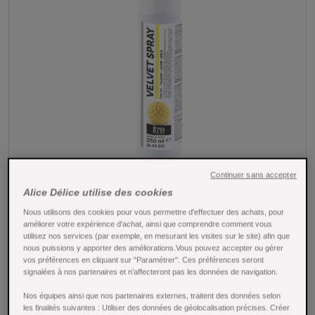
Continuer sans accepter
Alice Délice utilise des cookies
Tap to expand
Nous utilisons des cookies pour vous permettre d'effectuer des achats, pour
améliorer votre expérience d'achat, ainsi que comprendre comment vous
Spray velours Jaune beurre de cacao 250 ml
utilisez nos services (par exemple, en mesurant les visites sur le site) afin que
nous puissions y apporter des améliorations.Vous pouvez accepter ou gérer
- Silikomart
vos préférences en cliquant sur "Paramétrer". Ces préférences seront
signalées à nos partenaires et n’affecteront pas les données de navigation.
Référence : 25990
Nos équipes ainsi que nos partenaires externes, traitent des données selon
Apportez une finition veloutée éclatante à vos desserts avec
les finalités suivantes : Utiliser des données de géolocalisation précises. Créer