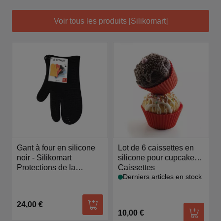
Voir tous les produits [Silikomart]
Gant à four en silicone
Lot de 6 caissettes en
noir - Silikomart
silicone pour cupcakes
Protections de la
et muffins 6.8
Caissettes
Derniers articles en stock
chaleur
24,00 €
Ajouter au panier
10,00 €
Ajouter