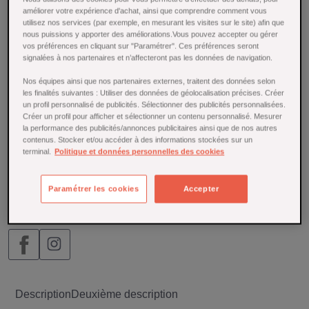
70cl. Ajoutez la petite note sucrée à vos boissons
améliorer votre expérience d'achat, ainsi que comprendre comment vous
rafraîchissantes pour savourer pleinement l’été.
utilisez nos services (par exemple, en mesurant les visites sur le site) afin que
nous puissions y apporter des améliorations.Vous pouvez accepter ou gérer
En savoir plus
vos préférences en cliquant sur "Paramétrer". Ces préférences seront
signalées à nos partenaires et n’affecteront pas les données de navigation.
En stock
Nos équipes ainsi que nos partenaires externes, traitent des données selon
12,00 €
les finalités suivantes : Utiliser des données de géolocalisation précises. Créer
un profil personnalisé de publicités. Sélectionner des publicités personnalisées.
Créer un profil pour afficher et sélectionner un contenu personnalisé. Mesurer
🕒 Livraison sous 3-4 jours - gratuite dès 69€ avec Mondial
la performance des publicités/annonces publicitaires ainsi que de nos autres
Relay
contenus. Stocker et/ou accéder à des informations stockées sur un
terminal.
Politique et données personnelles des cookies


AJOUTER AU PANIER
Paramétrer les cookies
Accepter
Description
Deuxième description