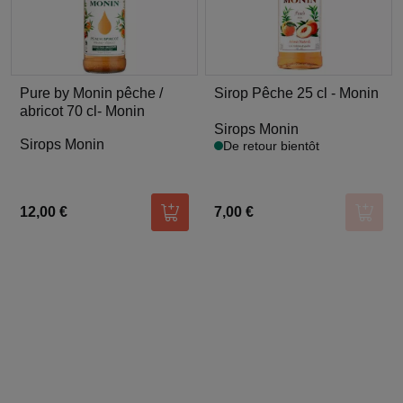
Pure by Monin pêche /
Sirop Pêche 25 cl - Monin
abricot 70 cl- Monin
Sirops Monin
Sirops Monin
De retour bientôt
12,00 €
7,00 €
Ajouter au panier
Ajoute