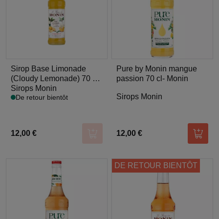
Sirop Base Limonade
Pure by Monin mangue
(Cloudy Lemonade) 70 cl -
passion 70 cl- Monin
Monin
Sirops Monin
Sirops Monin
De retour bientôt
12,00 €
12,00 €
Ajouter au panier
Ajoute
DE RETOUR BIENTÔT