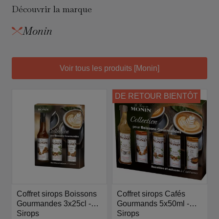
Découvrir la marque
Monin
Voir tous les produits [Monin]
DE RETOUR BIENTÔT
Coffret sirops Boissons
Coffret sirops Cafés
Gourmandes 3x25cl -
Gourmands 5x50ml -
Monin
Sirops
Monin
Sirops