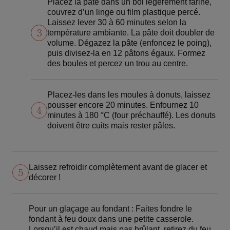
Placez la pâte dans un bol légèrement fariné,
couvrez d’un linge ou film plastique percé.
Laissez lever 30 à 60 minutes selon la
3
température ambiante. La pâte doit doubler de
volume. Dégazez la pâte (enfoncez le poing),
puis divisez-la en 12 pâtons égaux. Formez
des boules et percez un trou au centre.
Placez-les dans les moules à donuts, laissez
pousser encore 20 minutes. Enfournez 10
4
minutes à 180 °C (four préchauffé). Les donuts
doivent être cuits mais rester pâles.
Laissez refroidir complètement avant de glacer et
5
décorer !
Pour un glaçage au fondant : Faites fondre le
fondant à feu doux dans une petite casserole.
Lorsqu’il est chaud mais pas brûlant, retirez du feu.