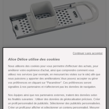
Continuer sans accepter
Alice Délice utilise des cookies
Nous utilisons des cookies pour vous permettre d'effectuer des achats, pour
Tap to expand
améliorer votre expérience d'achat, ainsi que comprendre comment vous
utilisez nos services (par exemple, en mesurant les visites sur le site) afin que
nous puissions y apporter des améliorations.Vous pouvez accepter ou gérer
vos préférences en cliquant sur "Paramétrer". Ces préférences seront
signalées à nos partenaires et n’affecteront pas les données de navigation.
Nos équipes ainsi que nos partenaires externes, traitent des données selon
les finalités suivantes : Utiliser des données de géolocalisation précises. Créer
Râpe pour Spaetzle Traditionnelle - Gefu
un profil personnalisé de publicités. Sélectionner des publicités personnalisées.
Créer un profil pour afficher et sélectionner un contenu personnalisé. Mesurer