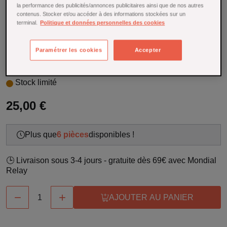
Référence : 27556
la performance des publicités/annonces publicitaires ainsi que de nos autres
contenus. Stocker et/ou accéder à des informations stockées sur un
terminal.
Politique et données personnelles des cookies
Râpe traditionnelle Gefu pour Spaetzle, pratique et robuste,
pour préparer facilement des pâtes savoureuses et
authentiques.
Paramétrer les cookies
Accepter
En savoir plus
Stock limité
25,00 €
Plus que
6 pièces
disponibles !
🕒 Livraison sous 3-4 jours - gratuite dès 69€ avec Mondial
Relay


AJOUTER AU PANIER