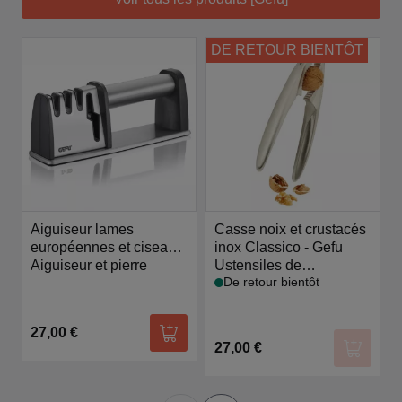
DE RETOUR BIENTÔT
Aiguiseur lames
Casse noix et crustacés
européennes et ciseaux
inox Classico - Gefu
Colt Pro - Gefu
Aiguiseur et pierre
Ustensiles de
De retour bientôt
préparation
27,00 €
Ajouter au panier
27,00 €
Ajouter