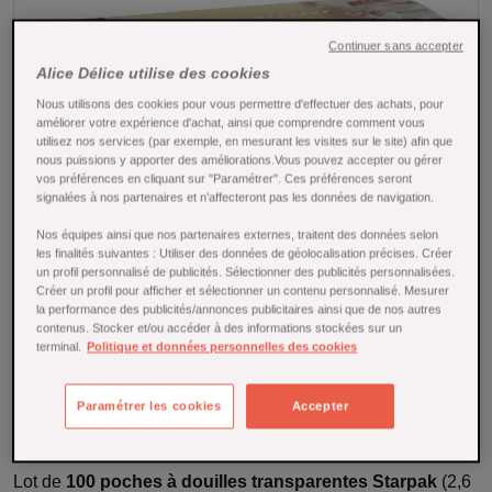
Continuer sans accepter
Alice Délice utilise des cookies
Nous utilisons des cookies pour vous permettre d'effectuer des achats, pour
améliorer votre expérience d'achat, ainsi que comprendre comment vous
utilisez nos services (par exemple, en mesurant les visites sur le site) afin que
nous puissions y apporter des améliorations.Vous pouvez accepter ou gérer
vos préférences en cliquant sur "Paramétrer". Ces préférences seront
signalées à nos partenaires et n’affecteront pas les données de navigation.
Nos équipes ainsi que nos partenaires externes, traitent des données selon
les finalités suivantes : Utiliser des données de géolocalisation précises. Créer
un profil personnalisé de publicités. Sélectionner des publicités personnalisées.
Créer un profil pour afficher et sélectionner un contenu personnalisé. Mesurer
Tap to expand
la performance des publicités/annonces publicitaires ainsi que de nos autres
contenus. Stocker et/ou accéder à des informations stockées sur un
terminal.
Politique et données personnelles des cookies
100 poches à douilles transparentes 2.6l
54x26.5cm - Starpak
Paramétrer les cookies
Accepter
Référence : 26994
Lot de
100 poches à douilles transparentes Starpak
(2,6