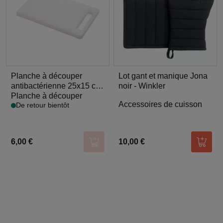
Planche à découper
Lot gant et manique Jona
antibactérienne 25x15 cm
noir - Winkler
- Alice Délice
Planche à découper
Accessoires de cuisson
De retour bientôt
6,00 €
10,00 €
Ajouter au panier
Ajoute