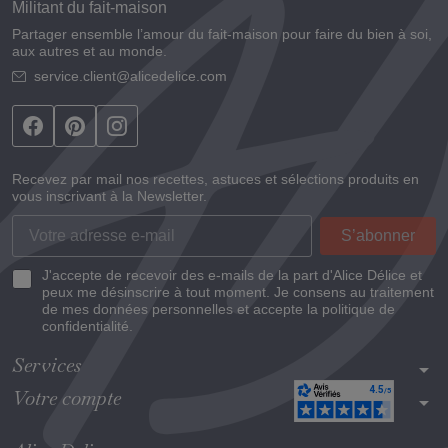
Militant du fait-maison
Partager ensemble l’amour du fait-maison pour faire du bien à soi,
aux autres et au monde.
service.client@alicedelice.com
Recevez par mail nos recettes, astuces et sélections produits en
vous inscrivant à la Newsletter.
J'accepte de recevoir des e-mails de la part d'Alice Délice et
peux me désinscrire à tout moment. Je consens au traitement
de mes données personnelles et accepte la politique de
confidentialité.
Services
arrow_drop_down
Votre compte
arrow_drop_down