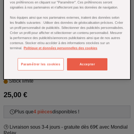
vos préférences en cliquant sur "Paramétrer". Ces préférences seront
Délice
signalées à nos partenaires et n’affecteront pas les données de navigation.
Référence : 22968
Nos équipes ainsi que nos partenaires externes, traitent des données selon
les finalités suivantes : Utiliser des données de géolocalisation précises. Créer
un profil personnalisé de publicités. Sélectionner des publicités personnalisées.
Désarêtez vos poissons facilement et avec précision grâce
Créer un profil pour afficher et sélectionner un contenu personnalisé. Mesurer
à la pince à désarêter à lame diagonale Alice Délice en
la performance des publicités/annonces publicitaires ainsi que de nos autres
inox, votre alliée incontournable pour des préparations
contenus. Stocker et/ou accéder à des informations stockées sur un
raffinées et sans fausse note.
terminal.
Politique et données personnelles des cookies
Pratique, précise et ergonomique, elle facilite la préparation
des poissons en toute sécurité.
Paramétrer les cookies
Accepter
En savoir plus
Stock limité
25,00 €
Plus que
4 pièces
disponibles !
🕒 Livraison sous 3-4 jours - gratuite dès 69€ avec Mondial
Relay