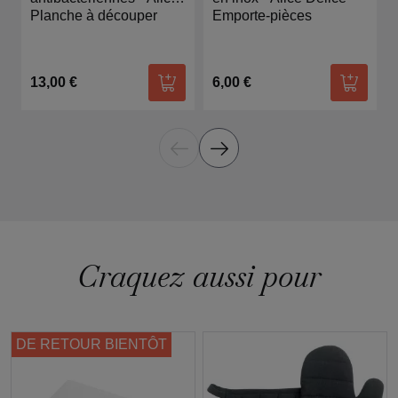
Délice
Planche à découper
Emporte-pièces
13,00 €
6,00 €
Ajouter au panier
Ajouter
Craquez aussi pour
DE RETOUR BIENTÔT