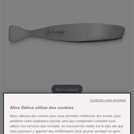
Tap to expand
Continuer sans accepter
Alice Délice utilise des cookies
Nous utilisons des cookies pour vous permettre d'effectuer des achats, pour
améliorer votre expérience d'achat, ainsi que comprendre comment vous
utilisez nos services (par exemple, en mesurant les visites sur le site) afin que
nous puissions y apporter des améliorations.Vous pouvez accepter ou gérer
Pince à désarêter lame diagonale - Alice