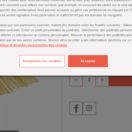
s des cookies pour vous permettre d'effectuer des achats, pour améliorer votre expérience d'
Machine à pâtes Pasta Perfett
re comment vous utilisez nos services (par exemple, en mesurant les visites sur le site) af
pâte réglable de 0,2 à 3 mm, p
apporter des améliorations.Vous pouvez accepter ou gérer vos préférences en cliquant sur "
es seront signalées à nos partenaires et n’affecteront pas les données de navigation.
+ pince haute pour plan de tra
En savoir plus
insi que nos partenaires externes, traitent des données selon les finalités suivantes : Utili
ation précises. Créer un profil personnalisé de publicités. Sélectionner des publicités person
r afficher et sélectionner un contenu personnalisé. Mesurer la performance des publicités/an
En stock
 ainsi que de nos autres contenus. Stocker et/ou accéder à des informations stockées sur un
itique et données personnelles des cookies
55,00 €
Paramétrer les cookies
Accepter
🕒 Livraison sous 3-4 jours -

