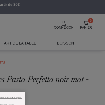
artir de 30€
0
CONNEXION
PANIER
ART DE LA TABLE
BOISSON
efu
s Pasta Perfetta noir mat -
nuer sans accepter