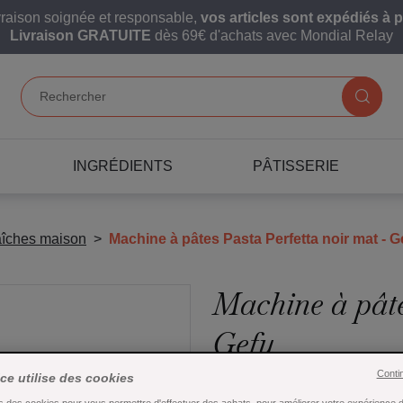
vraison soignée et responsable,
vos articles sont expédiés à p
Livraison GRATUITE
dès 69€ d'achats avec Mondial Relay
INGRÉDIENTS
PÂTISSERIE
aîches maison
Machine à pâtes Pasta Perfetta noir mat - G
Machine à pâte
Gefu
Conti
ice utilise des cookies
Référence : 24085