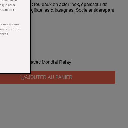
achat, ainsi
a Gefu noir mat : rouleaux en acier inox, épaisseur de
in que nous
our tagliolini, tagliatelles & lasagnes. Socle antidérapant
Paramétrer".
vail épais.
ser des données
nalisées. Créer
nonces
 gratuite dès 69€ avec Mondial Relay
AJOUTER AU PANIER