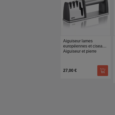
Aiguiseur lames
européennes et ciseaux
Colt Pro - Gefu
Aiguiseur et pierre
27,00 €
Ajoute