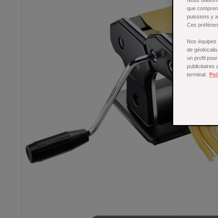
Nous utilison
que comprend
puissions y 
Ces préférenc
Nos équipes a
de géolocalis
un profil pou
publicitaires
terminal.
Pol