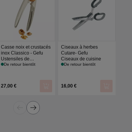
Casse noix et crustacés
Ciseaux à herbes
Cise
inox Classico - Gefu
Cutare- Gefu
univ
Ustensiles de
Ciseaux de cuisine
Cise
De retour bientôt
De retour bientôt
préparation
13,0
r au panier
27,00 €
16,00 €
Ajouter au panier
Ajouter au p