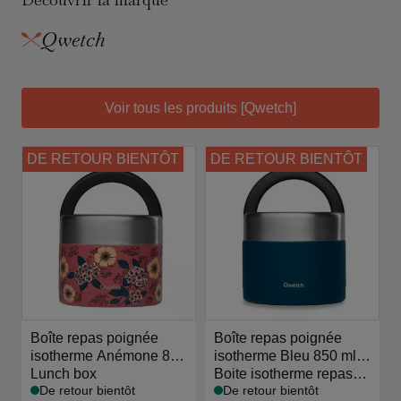
Qwetch
Voir tous les produits [Qwetch]
DE RETOUR BIENTÔT
DE RETOUR BIENTÔT
Boîte repas poignée
Boîte repas poignée
isotherme Anémone 850
isotherme Bleu 850 ml -
ml - Qwetch
Lunch box
Qwetch
Boite isotherme repas
De retour bientôt
De retour bientôt
chaud