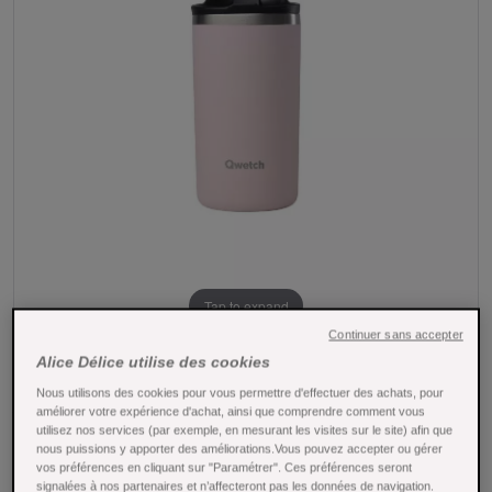
Tap to expand
Continuer sans accepter
Alice Délice utilise des cookies
Travel mug isotherme pastel rose - 350 ml -
Qwetch
Nous utilisons des cookies pour vous permettre d'effectuer des achats, pour
améliorer votre expérience d'achat, ainsi que comprendre comment vous
utilisez nos services (par exemple, en mesurant les visites sur le site) afin que
Référence : 26805
nous puissions y apporter des améliorations.Vous pouvez accepter ou gérer
vos préférences en cliquant sur "Paramétrer". Ces préférences seront
Le travel mug en inox noir de Qwetch est une solution
signalées à nos partenaires et n’affecteront pas les données de navigation.