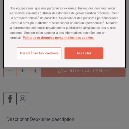
pratique pour transporter vos boissons chaudes ou froides
lors de vos déplacements. D'une capacité de 470 ml, il
Nos équipes ainsi que nos partenaires externes, traitent des données selon
les finalités suivantes : Utiliser des données de géolocalisation précises. Créer
conserve la température de votre boisson pendant plusieurs
un profil personnalisé de publicités. Sélectionner des publicités personnalisées.
heures grâce à sa double paroi en acier inoxydable.
Créer un profil pour afficher et sélectionner un contenu personnalisé. Mesurer
la performance des publicités/annonces publicitaires ainsi que de nos autres
En savoir plus
contenus. Stocker et/ou accéder à des informations stockées sur un
terminal.
Politique et données personnelles des cookies
En rupture de stock
25,00 €
Paramétrer les cookies
Accepter


AJOUTER AU PANIER
Description
Deuxième description