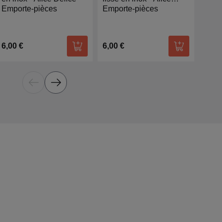
Emporte-pièces
Délice
Emporte-pièces
délic
Affû
6,00 €
6,00 €
20,0
r au panier
Ajouter au panier
Ajouter au p