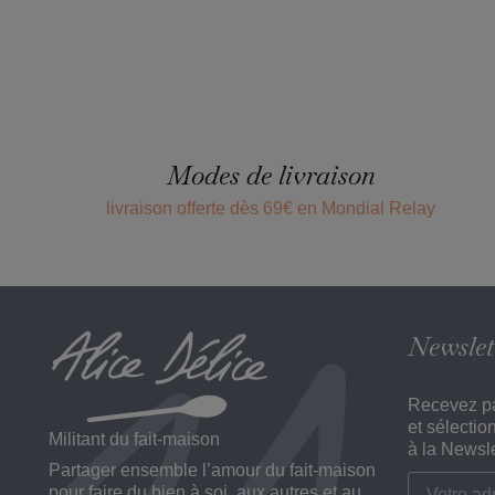
Modes de livraison
livraison offerte dès 69€ en Mondial Relay
Newslet
Recevez pa
et sélectio
Militant du fait-maison
à la Newsle
Partager ensemble l’amour du fait-maison
pour faire du bien à soi, aux autres et au