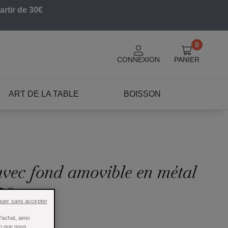
artir de 30€
0
CONNEXION
PANIER
ART DE LA TABLE
BOISSON
avec fond amovible en métal
28 c
nuer sans accepter
achat, ainsi
in que nous