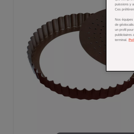
puissions y 
Ces préférenc
Nos équipes a
de géolocalis
un profil pou
publicitaires
terminal.
Pol