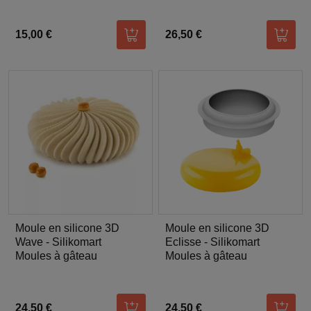
15,00 €
26,50 €
Ajouter au panier
Ajoute
Moule en silicone 3D
Moule en silicone 3D
Wave - Silikomart
Eclisse - Silikomart
Moules à gâteau
Moules à gâteau
24,50 €
24,50 €