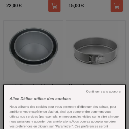
22,00 €
15,00 €
Ajouter au panier
Ajoute
Lot de 2 moules à bords
Moule à charnière en
hauts fond amovible 16 et
métal anti adhérent 8/10
Continuer sans accepter
22 cm hau
Moules à gâteau
parts 26 cm -
Moules à gâteau
Alice Délice utilise des cookies
Nous utilisons des cookies pour vous permettre d'effectuer des achats, pour
améliorer votre expérience d'achat, ainsi que comprendre comment vous
utilisez nos services (par exemple, en mesurant les visites sur le site) afin que
15,00 €
23,00 €
Ajouter au panier
Ajoute
nous puissions y apporter des améliorations.Vous pouvez accepter ou gérer
vos préférences en cliquant sur "Paramétrer". Ces préférences seront