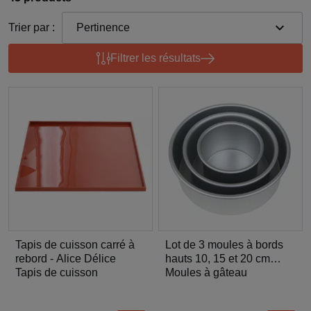
expand_more
Trier par :
Pertinence
Filtrer les résultats
Tapis de cuisson carré à
Lot de 3 moules à bords
rebord - Alice Délice
hauts 10, 15 et 20 cm
Tapis de cuisson
hauteur 7 cm
Moules à gâteau