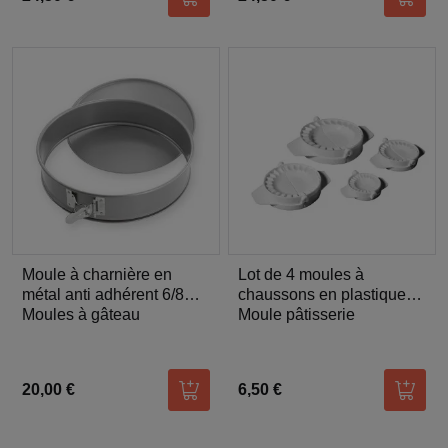
Ajouter au panier
Ajoute
Moule à charnière en
Lot de 4 moules à
métal anti adhérent 6/8
chaussons en plastique
parts 24 cm -
Moules à gâteau
blanc 6. 8. 10 et 1
Moule pâtisserie
20,00 €
6,50 €
Ajouter au panier
Ajoute