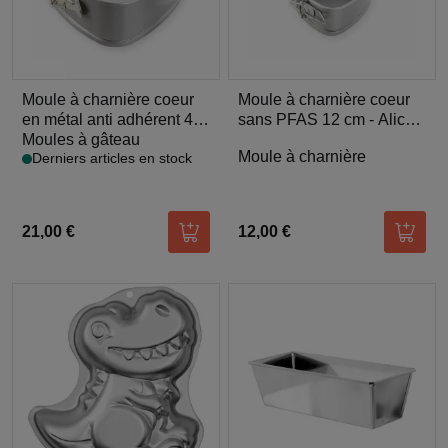
Moule à charnière coeur
Moule à charnière coeur
en métal anti adhérent 4/6
sans PFAS 12 cm - Alice
parts 20
Moules à gâteau
Délice
Moule à charnière
Derniers articles en stock
21,00 €
12,00 €
Ajouter au panier
Ajoute