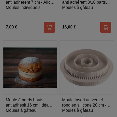
anti adhérent 7 cm - Alice
anti adhérent 8/10 parts
Délice
Moules individuels
26 cm - Al
Moules à gâteau
7,00 €
16,00 €
Ajouter au panier
Ajoute
Moule à bords hauts
Moule insert universel
antiadhésif 16 cm. idéal
rond en silicone 20 cm -
panettone ou g
Moules à gâteau
Silikomart
Moules à gâteau