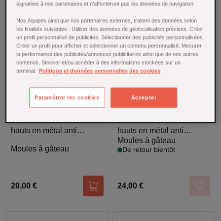
signalées à nos partenaires et n’affecteront pas les données de navigation.
DE RETOUR BIENTÔT
Nos équipes ainsi que nos partenaires externes, traitent des données selon
les finalités suivantes : Utiliser des données de géolocalisation précises. Créer
un profil personnalisé de publicités. Sélectionner des publicités personnalisées.
Créer un profil pour afficher et sélectionner un contenu personnalisé. Mesurer
la performance des publicités/annonces publicitaires ainsi que de nos autres
contenus. Stocker et/ou accéder à des informations stockées sur un
terminal.
Politique et données personnelles des cookies
Paramétrer les cookies
Accepter
Moule à charnière à bords
Moule à charnière à bords
hauts en métal anti
hauts en métal anti
adhérent 18 x
adhérent 22 x
Moules à gâteau
Moules à gâteau
De retour bientôt
20,00 €
24,00 €
Ajouter au panier
Ajoute