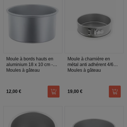
Moule à bords hauts en
Moule à charnière en
aluminium 18 x 10 cm -
métal anti adhérent 4/6
Patisdécor
Moules à gâteau
parts 20 cm -
Moules à gâteau
12,00 €
19,00 €
Ajouter au panier
Ajoute