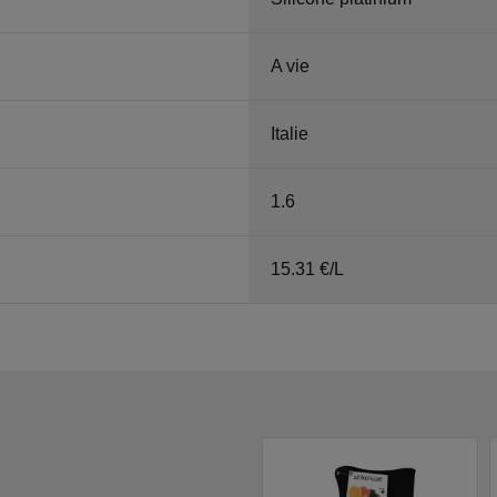
A vie
Italie
1.6
15.31 €/L