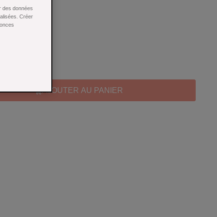
ntes.
ser des données
nalisées. Créer
nonces
AJOUTER AU PANIER