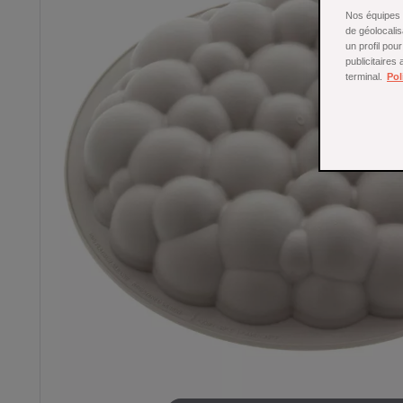
Nos équipes a
de géolocalis
un profil pou
publicitaires
terminal.
Pol