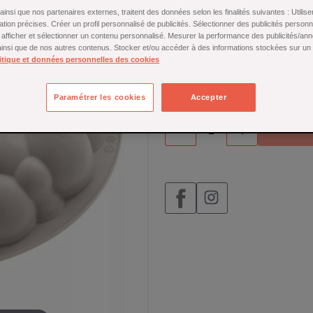
pâtissières originales et éléga
insi que nos partenaires externes, traitent des données selon les finalités suivantes : Utili
ation précises. Créer un profil personnalisé de publicités. Sélectionner des publicités person
En savoir plus
r afficher et sélectionner un contenu personnalisé. Mesurer la performance des publicités/an
 ainsi que de nos autres contenus. Stocker et/ou accéder à des informations stockées sur un
En rupture de stock
itique et données personnelles des cookies
24,50 €
Paramétrer les cookies
Accepter

