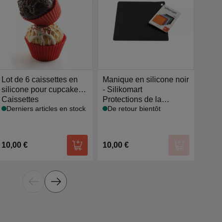
Lot de 6 caissettes en
Manique en silicone noir
Moul
silicone pour cupcakes
- Silikomart
sili
et muffins 6.8
Caissettes
Protections de la
parts
Moul
Derniers articles en stock
De retour bientôt
De r
chaleur
r au panier
10,00 €
10,00 €
21,5
Ajouter au panier
Ajouter au p