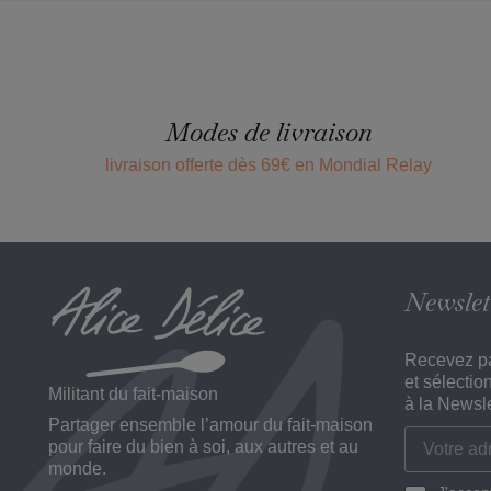
Modes de livraison
livraison offerte dès 69€ en Mondial Relay
Newslet
Recevez pa
et sélectio
Militant du fait-maison
à la Newsle
Partager ensemble l’amour du fait-maison
pour faire du bien à soi, aux autres et au
monde.