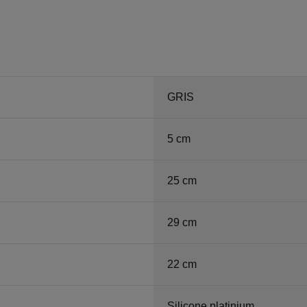
GRIS
5 cm
25 cm
29 cm
22 cm
Silicone platinium