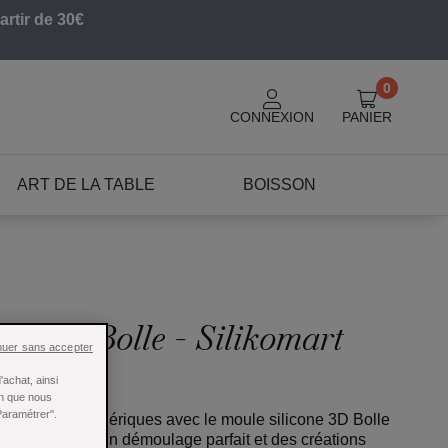
artir de 30€
0
CONNEXION
PANIER
ART DE LA TABLE
BOISSON
one 3D Bolle - Silikomart
nuer sans accepter
achat, ainsi
in que nous
Paramétrer".
 ou gelées sphériques avec le moule silicone 3D Bolle
ésif, il garantit un démoulage parfait et des créations