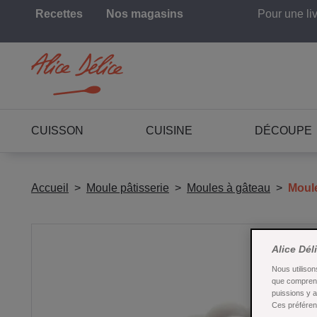
Recettes
Nos magasins
Pour une li
CUISSON
CUISINE
DÉCOUPE
Accueil
Moule pâtisserie
Moules à gâteau
Moule
Alice Dél
Nous utilison
que comprend
puissions y 
Ces préférenc