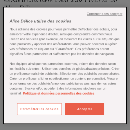
Alice Délice
Continuer sans accepter
Référence : 22510
Alice Délice utilise des cookies
Réaliser de délicieuses pâtisseries remplies d’amour avec
Nous utilisons des cookies pour vous permettre d'effectuer des achats, pour
améliorer votre expérience d'achat, ainsi que comprendre comment vous
ce moule à charnière en métal anti adhérent de la marque
utilisez nos services (par exemple, en mesurant les visites sur le site) afin que
Alice Délice en forme de cœur.
nous puissions y apporter des améliorations.Vous pouvez accepter ou gérer
En savoir plus
vos préférences en cliquant sur "Paramétrer". Ces préférences seront
signalées à nos partenaires et n’affecteront pas les données de navigation.
En stock
Nos équipes ainsi que nos partenaires externes, traitent des données selon
les finalités suivantes : Utiliser des données de géolocalisation précises. Créer
12,00 €
un profil personnalisé de publicités. Sélectionner des publicités personnalisées.
Créer un profil pour afficher et sélectionner un contenu personnalisé. Mesurer
la performance des publicités/annonces publicitaires ainsi que de nos autres
🕒 Livraison sous 3-4 jours - gratuite dès 69€ avec Mondial
contenus. Stocker et/ou accéder à des informations stockées sur un
Relay
terminal.
Politique et données personnelles des cookies


AJOUTER AU PANIER
Paramétrer les cookies
Accepter