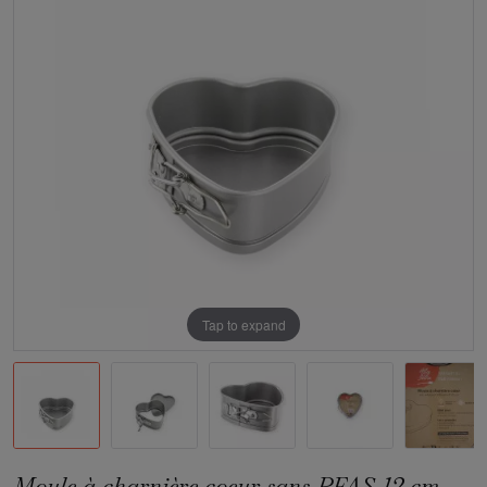
Tap to expand
Moule à charnière coeur sans PFAS 12 cm -