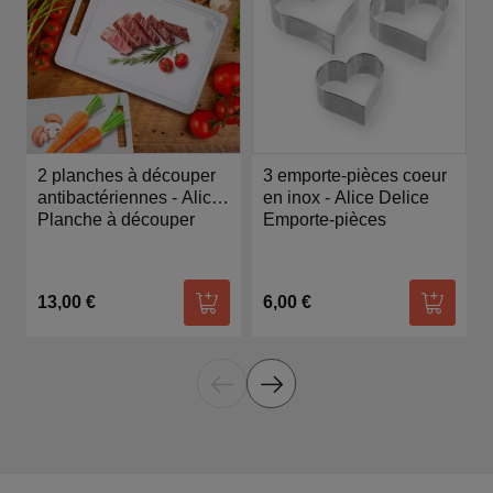
2 planches à découper
3 emporte-pièces coeur
antibactériennes - Alice
en inox - Alice Delice
Délice
Planche à découper
Emporte-pièces
13,00 €
6,00 €
Ajouter au panier
Ajouter