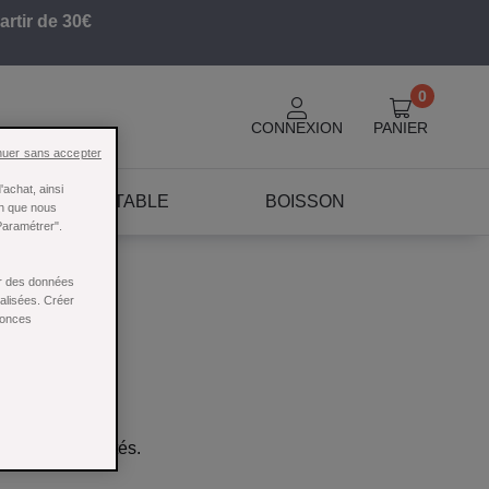
artir de 30€
0
CONNEXION
PANIER
nuer sans accepter
achat, ainsi
ART DE LA TABLE
BOISSON
in que nous
Paramétrer".
ser des données
nalisées. Créer
nonces
'ils seront ajoutés.