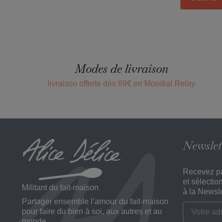
Modes de livraison
livraison offerte dès 69€ en Mondial Relay
Newslet
Recevez pa
et sélectio
Militant du fait-maison
à la Newsle
Partager ensemble l’amour du fait-maison
pour faire du bien à soi, aux autres et au
monde.