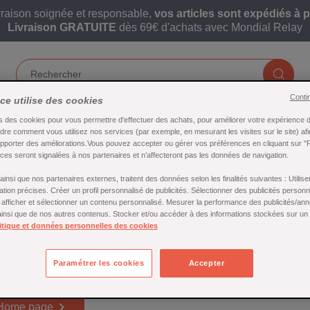
vraison soignée et responsable,
vos articles sont expédiés à p
Livraison GRATUITE
dès 69€ d'achats avec Mondial Relay
Conti
ice utilise des cookies
s des cookies pour vous permettre d'effectuer des achats, pour améliorer votre expérience d'
INGRÉDIENTS
PÂTISSERIE
re comment vous utilisez nos services (par exemple, en mesurant les visites sur le site) af
apporter des améliorations.Vous pouvez accepter ou gérer vos préférences en cliquant sur "
es seront signalées à nos partenaires et n’affecteront pas les données de navigation.
insi que nos partenaires externes, traitent des données selon les finalités suivantes : Utili
ation précises. Créer un profil personnalisé de publicités. Sélectionner des publicités person
r afficher et sélectionner un contenu personnalisé. Mesurer la performance des publicités/an
 ainsi que de nos autres contenus. Stocker et/ou accéder à des informations stockées sur un
rque westmark
itique et données personnelles des cookies
oduit disponible pour le moment
Paramétrer les cookies
Accepter
coute ! D'autres produits seront affichés ici au fur et à mesure qu

 Home page