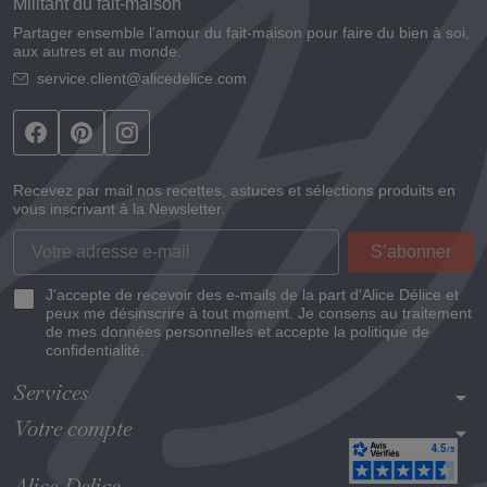
Militant du fait-maison
Partager ensemble l’amour du fait-maison pour faire du bien à soi,
aux autres et au monde.
service.client@alicedelice.com
Recevez par mail nos recettes, astuces et sélections produits en
vous inscrivant à la Newsletter.
J'accepte de recevoir des e-mails de la part d'Alice Délice et
peux me désinscrire à tout moment. Je consens au traitement
de mes données personnelles et accepte la politique de
confidentialité.
Services
arrow_drop_down
Votre compte
arrow_drop_down
Alice Delice