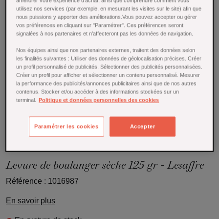
améliorer votre expérience d'achat, ainsi que comprendre comment vous
utilisez nos services (par exemple, en mesurant les visites sur le site) afin que
nous puissions y apporter des améliorations.Vous pouvez accepter ou gérer
vos préférences en cliquant sur "Paramétrer". Ces préférences seront
signalées à nos partenaires et n’affecteront pas les données de navigation.
Nos équipes ainsi que nos partenaires externes, traitent des données selon
les finalités suivantes : Utiliser des données de géolocalisation précises. Créer
un profil personnalisé de publicités. Sélectionner des publicités personnalisées.
Créer un profil pour afficher et sélectionner un contenu personnalisé. Mesurer
la performance des publicités/annonces publicitaires ainsi que de nos autres
contenus. Stocker et/ou accéder à des informations stockées sur un
terminal.
Politique et données personnelles des cookies
Paramétrer les cookies
Accepter
Tap to expand
Levure de boulanger sèche 125 gr - Lesaffre
Référence : 1016987
En savoir plus