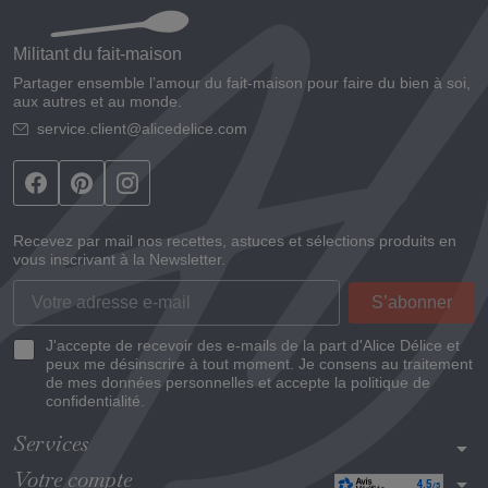
Militant du fait-maison
Partager ensemble l’amour du fait-maison pour faire du bien à soi,
aux autres et au monde.
service.client@alicedelice.com
Recevez par mail nos recettes, astuces et sélections produits en
vous inscrivant à la Newsletter.
J'accepte de recevoir des e-mails de la part d'Alice Délice et
peux me désinscrire à tout moment. Je consens au traitement
de mes données personnelles et accepte la politique de
confidentialité.
Services
arrow_drop_down
Votre compte
arrow_drop_down