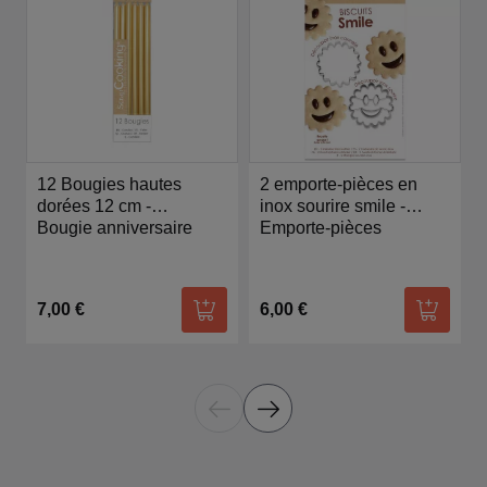
12 Bougies hautes
2 emporte-pièces en
dorées 12 cm -
inox sourire smile -
Scrapcooking
Bougie anniversaire
Scrapcooking
Emporte-pièces
7,00 €
6,00 €
Ajouter au panier
Ajouter