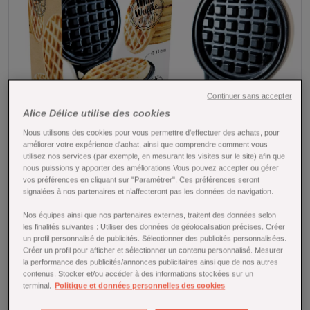
Continuer sans accepter
Alice Délice utilise des cookies
Nous utilisons des cookies pour vous permettre d'effectuer des achats, pour
améliorer votre expérience d'achat, ainsi que comprendre comment vous
utilisez nos services (par exemple, en mesurant les visites sur le site) afin que
nous puissions y apporter des améliorations.Vous pouvez accepter ou gérer
vos préférences en cliquant sur "Paramétrer". Ces préférences seront
Tap to expand
signalées à nos partenaires et n’affecteront pas les données de navigation.
Nos équipes ainsi que nos partenaires externes, traitent des données selon
les finalités suivantes : Utiliser des données de géolocalisation précises. Créer
Mini waffle factory Classic - ScrapCooking
un profil personnalisé de publicités. Sélectionner des publicités personnalisées.
Créer un profil pour afficher et sélectionner un contenu personnalisé. Mesurer
Référence : 27684
la performance des publicités/annonces publicitaires ainsi que de nos autres
contenus. Stocker et/ou accéder à des informations stockées sur un
Préparez facilement des
mini-gaufres classiques
avec la
terminal.
Politique et données personnelles des cookies
Mini Waffle Factory Classic ScrapCooking
. Compacte,