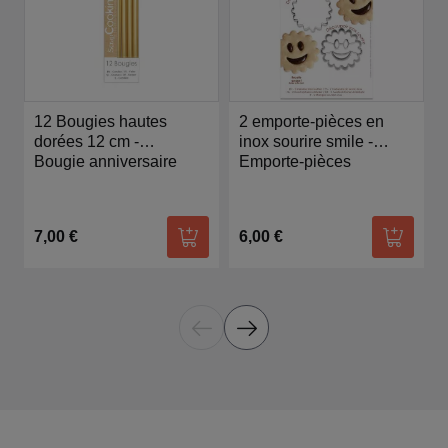
12 Bougies hautes
2 emporte-pièces en
dorées 12 cm -
inox sourire smile -
Scrapcooking
Bougie anniversaire
Scrapcooking
Emporte-pièces
7,00 €
6,00 €
Ajouter au panier
Ajouter