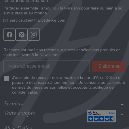
Militant du fait-maison
Partager ensemble l’amour du fait-maison pour faire du bien à soi,
aux autres et au monde.
service.client@alicedelice.com
Recevez par mail nos recettes, astuces et sélections produits en
vous inscrivant à la Newsletter.
J'accepte de recevoir des e-mails de la part d'Alice Délice et
peux me désinscrire à tout moment. Je consens au traitement
de mes données personnelles et accepte la politique de
confidentialité.
Services
arrow_drop_down
Votre compte
arrow_drop_down
Alice Delice