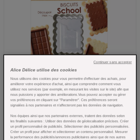
Continuer sans accepter
Alice Délice utilise des cookies
Nous utilisons des cookies pour vous permettre d'effectuer des achats, pour
améliorer votre expérience d'achat, ainsi que comprendre comment vous
Tap to expand
utilisez nos services (par exemple, en mesurant les visites sur le site) afin que
nous puissions y apporter des améliorations.Vous pouvez accepter ou gérer
vos préférences en cliquant sur "Paramétrer". Ces préférences seront
signalées à nos partenaires et n’affecteront pas les données de navigation.
Nos équipes ainsi que nos partenaires externes, traitent des données selon
les finalités suivantes : Utiliser des données de géolocalisation précises. Créer
un profil personnalisé de publicités. Sélectionner des publicités personnalisées.
Set biscuits school tablette de chocolat -
Créer un profil pour afficher et sélectionner un contenu personnalisé. Mesurer
la performance des publicités/annonces publicitaires ainsi que de nos autres