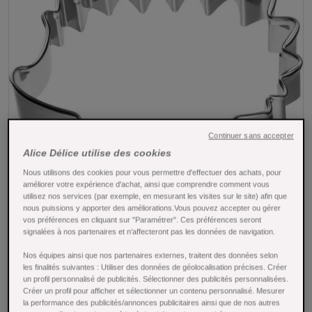
Continuer sans accepter
Alice Délice utilise des cookies
Nous utilisons des cookies pour vous permettre d'effectuer des achats, pour
améliorer votre expérience d'achat, ainsi que comprendre comment vous
Tap to expand
utilisez nos services (par exemple, en mesurant les visites sur le site) afin que
nous puissions y apporter des améliorations.Vous pouvez accepter ou gérer
vos préférences en cliquant sur "Paramétrer". Ces préférences seront
Emporte-pièce en inox hérisson 6 cm -
signalées à nos partenaires et n’affecteront pas les données de navigation.
Birkmann
Nos équipes ainsi que nos partenaires externes, traitent des données selon
les finalités suivantes : Utiliser des données de géolocalisation précises. Créer
Référence : 15739
un profil personnalisé de publicités. Sélectionner des publicités personnalisées.
Créer un profil pour afficher et sélectionner un contenu personnalisé. Mesurer
la performance des publicités/annonces publicitaires ainsi que de nos autres
Vous souhaitez réaliser vous même de savoureux biscuits