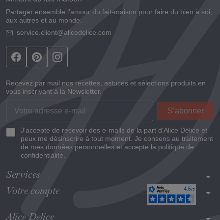
Partager ensemble l’amour du fait-maison pour faire du bien à soi,
aux autres et au monde.
service.client@alicedelice.com
Recevez par mail nos recettes, astuces et sélections produits en
vous inscrivant à la Newsletter.
J'accepte de recevoir des e-mails de la part d'Alice Délice et
peux me désinscrire à tout moment. Je consens au traitement
de mes données personnelles et accepte la politique de
confidentialité.
Services
arrow_drop_down
Votre compte
arrow_drop_down
Alice Delice
arrow_drop_down