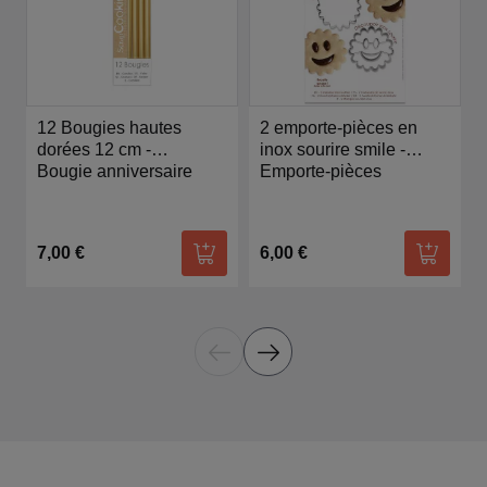
12 Bougies hautes
2 emporte-pièces en
dorées 12 cm -
inox sourire smile -
Scrapcooking
Bougie anniversaire
Scrapcooking
Emporte-pièces
7,00 €
6,00 €
Ajouter au panier
Ajouter