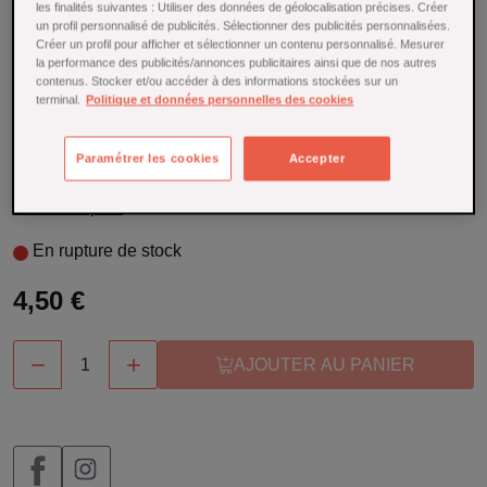
les finalités suivantes : Utiliser des données de géolocalisation précises. Créer
blanc. noir et la
un profil personnalisé de publicités. Sélectionner des publicités personnalisées.
Créer un profil pour afficher et sélectionner un contenu personnalisé. Mesurer
la performance des publicités/annonces publicitaires ainsi que de nos autres
Référence : 27276
contenus. Stocker et/ou accéder à des informations stockées sur un
terminal.
Politique et données personnelles des cookies
Sublimez vos desserts avec les mini perles au chocolat
blanc, noir et lait Scrapcooking. Faciles à parsemer, elles
ajoutent goût et texture à gâteaux, cupcakes et glaces pour
Paramétrer les cookies
Accepter
des créations gourmandes et élégantes.
En savoir plus
En rupture de stock
4,50 €


AJOUTER AU PANIER