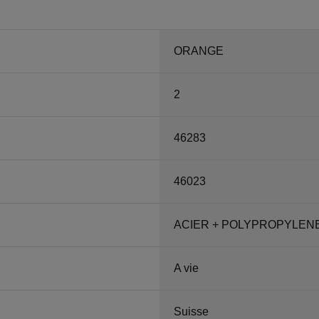
ORANGE
2
46283
46023
ACIER + POLYPROPYLEN
A vie
Suisse