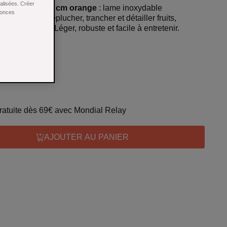
nalisées. Créer
Swiss Classic 8 cm orange
: lame inoxydable
nonces
omique pour éplucher, trancher et détailler fruits,
vec précision. Léger, robuste et facile à entretenir.
 gratuite dès 69€ avec Mondial Relay
AJOUTER AU PANIER