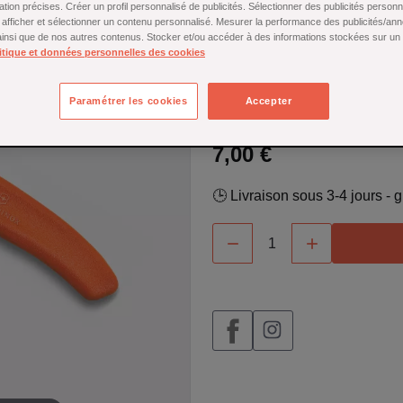
ation précises. Créer un profil personnalisé de publicités. Sélectionner des publicités person
Couteau d’office
Victorinox 
r afficher et sélectionner un contenu personnalisé. Mesurer la performance des publicités/an
ultra‑aiguisée et manche ergon
 ainsi que de nos autres contenus. Stocker et/ou accéder à des informations stockées sur un
légumes et petites garnitures a
itique et données personnelles des cookies
En savoir plus
Paramétrer les cookies
Accepter
En stock
7,00 €
🕒 Livraison sous 3-4 jours -

