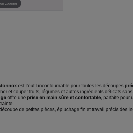
pour zoomer
ctorinox
est l’outil incontournable pour toutes les découpes
pré
her et couper fruits, légumes et autres ingrédients délicats sans 
nge
offre une
prise en main sûre et confortable
, parfaite pour
rainte.
découpe de petites pièces, épluchage fin et travail précis des in