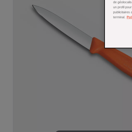
de géolocalis
un profil pou
publicitaires
terminal.
Pol