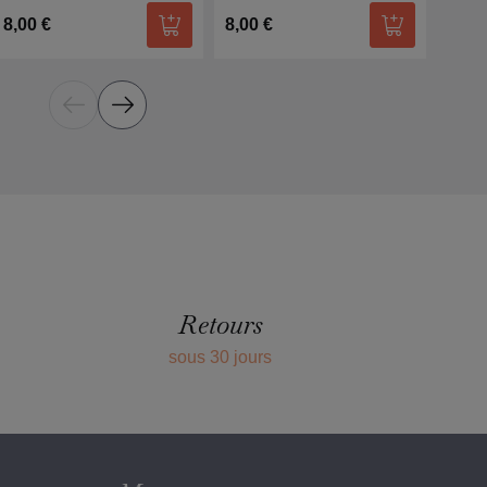
8,00 €
8,00 €
8,00
r au panier
Ajouter au panier
Ajouter au p
Retours
sous 30 jours