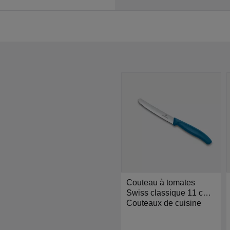
Couteau à tomates
Swiss classique 11 cm
bleu - Victorinox
Couteaux de cuisine