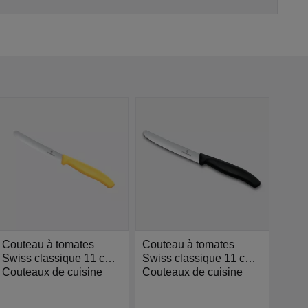
Couteau à tomates
Couteau à tomates
Cout
Swiss classique 11 cm
Swiss classique 11 cm
Swis
jaune - Victorinox
Couteaux de cuisine
noir- Victorinox
Couteaux de cuisine
orang
Cout