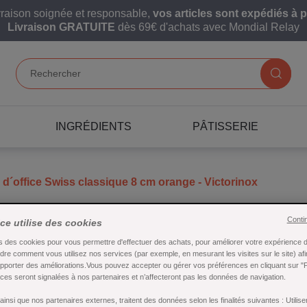
vraison soignée et responsable,
vos articles sont expédiés à p
Livraison GRATUITE
dès 69€ d'achats avec Mondial Relay
INGRÉDIENTS
PÂTISSERIE
d´office Swiss classique 8 cm orange - Victorinox
Conti
Couteau d´offi
ice utilise des cookies
s des cookies pour vous permettre d'effectuer des achats, pour améliorer votre expérience d'
orange - Victo
re comment vous utilisez nos services (par exemple, en mesurant les visites sur le site) af
apporter des améliorations.Vous pouvez accepter ou gérer vos préférences en cliquant sur "
es seront signalées à nos partenaires et n’affecteront pas les données de navigation.
Référence : 28205
insi que nos partenaires externes, traitent des données selon les finalités suivantes : Utili