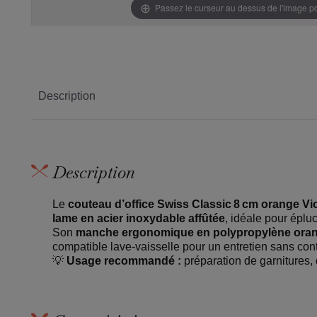
Passez le curseur au dessus de l'image 
Description
Description
Le
couteau d’office Swiss Classic 8 cm orange Vi
lame en acier inoxydable affûtée
, idéale pour épluc
Son
manche ergonomique en polypropylène ora
compatible lave‑vaisselle pour un entretien sans cont
💡
Usage recommandé :
préparation de garnitures, 