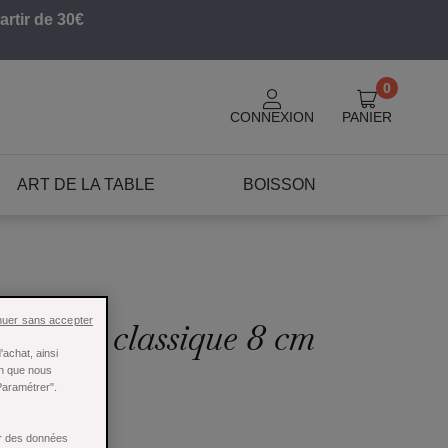
artir de 30€
0
CONNEXION
PANIER
ART DE LA TABLE
BOISSON
nuer sans accepter
ce Swiss classique 8 cm
achat, ainsi
rinox
in que nous
Paramétrer".
ser des données