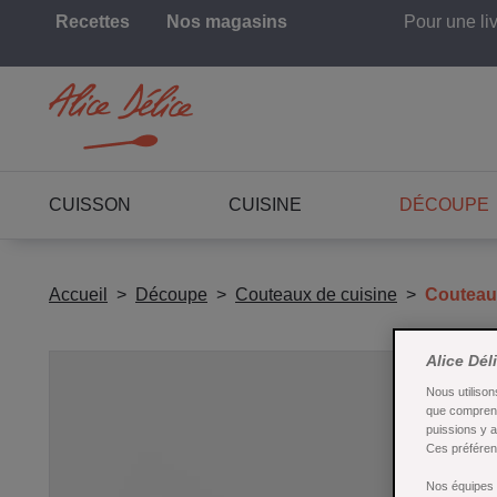
Recettes
Nos magasins
Pour une li
CUISSON
CUISINE
DÉCOUPE
Accueil
Découpe
Couteaux de cuisine
Couteau 
Alice Dél
Nous utilison
que comprend
puissions y 
Ces préférenc
Nos équipes a