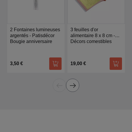
2 Fontaines lumineuses
3 feuilles d'or
argentés - Patisdécor
alimentaire 8 x 8 cm -
Bougie anniversaire
Patisdécor
Décors comestibles
3,50 €
19,00 €
Ajouter au panier
Ajouter