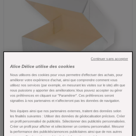
Continuer sans accepter
Alice Délice utilise des cookies
Nous utilisons des cookies pour vous permettre d'effectuer des achats, pour
améliorer votre expérience d'achat, ainsi que comprendre comment vous
Tap to expand
utilisez nos services (par exemple, en mesurant les visites sur le site) afin que
nous puissions y apporter des améliorations.Vous pouvez accepter ou gérer
vos préférences en cliquant sur "Paramétrer". Ces préférences seront
signalées à nos partenaires et n’affecteront pas les données de navigation.
Nos équipes ainsi que nos partenaires externes, traitent des données selon
les finalités suivantes : Utiliser des données de géolocalisation précises. Créer
un profil personnalisé de publicités. Sélectionner des publicités personnalisées.
Créer un profil pour afficher et sélectionner un contenu personnalisé. Mesurer
Boîte à gâteaux blanche 20 x 20 x 5 cm -
la performance des publicités/annonces publicitaires ainsi que de nos autres